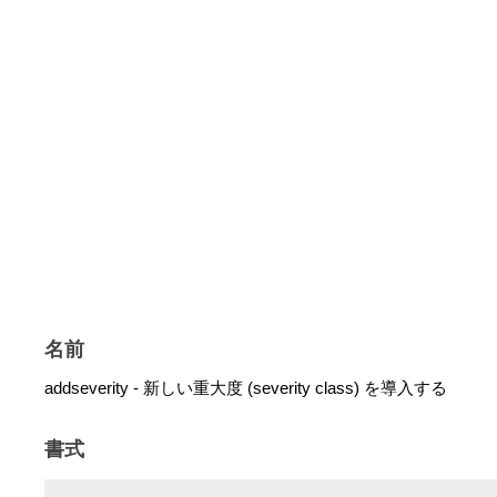
名前
addseverity - 新しい重大度 (severity class) を導入する
書式