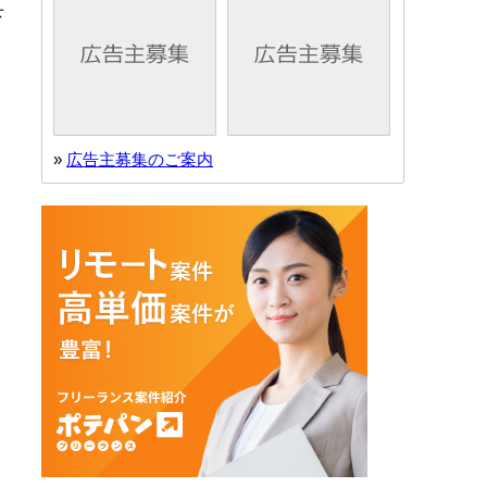
下
»
広告主募集のご案内
ム