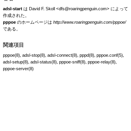
adsl-start
は David F. Skoll <dfs@roaringpenguin.com> によって
作成された。
pppoe
のホームページは
http://www.roaringpenguin.com/pppoe/
である。
関連項目
pppoe(8), adsl-stop(8), adsl-connect(8), pppd(8), pppoe.conf(5),
adsl-setup(8), adsl-status(8), pppoe-sniff(8), pppoe-relay(8),
pppoe-server(8)