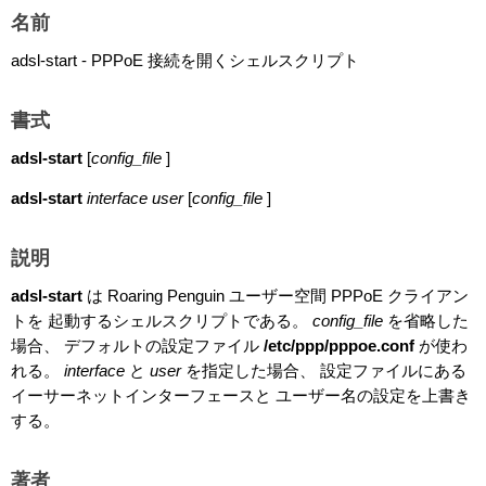
名前
adsl-start - PPPoE 接続を開くシェルスクリプト
書式
adsl-start
[
config_file
]
adsl-start
interface user
[
config_file
]
説明
adsl-start
は Roaring Penguin ユーザー空間 PPPoE クライアン
トを 起動するシェルスクリプトである。
config_file
を省略した
場合、 デフォルトの設定ファイル
/etc/ppp/pppoe.conf
が使わ
れる。
interface
と
user
を指定した場合、 設定ファイルにある
イーサーネットインターフェースと ユーザー名の設定を上書き
する。
著者