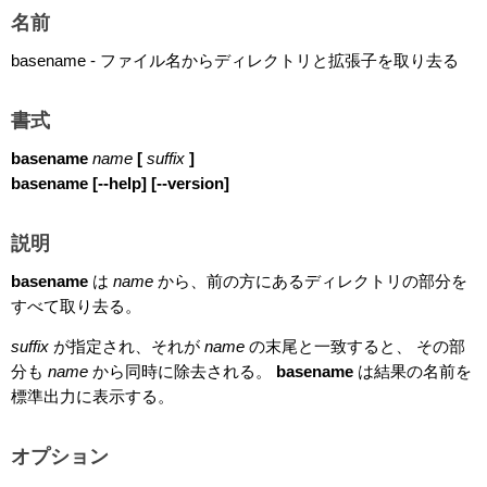
名前
basename - ファイル名からディレクトリと拡張子を取り去る
書式
basename
name
[
suffix
]
basename [--help] [--version]
説明
basename
は
name
から、前の方にあるディレクトリの部分を
すべて取り去る。
suffix
が指定され、それが
name
の末尾と一致すると、 その部
分も
name
から同時に除去される。
basename
は結果の名前を
標準出力に表示する。
オプション