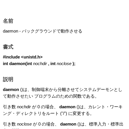
名前
daemon - バックグラウンドで動作させる
書式
#include <unistd.h>
int daemon(int
nochdir
, int
noclose
);
説明
daemon
()は、制御端末から分離させてシステムデーモンとし
て動作させたい プログラムのための関数である。
引き数
nochdir
が 0 の場合、
daemon
()は、カレント・ワーキ
ング・ディレクトリをルート ("/") に変更する。
引き数
noclose
が 0 の場合、
daemon
()は、標準入力・標準出