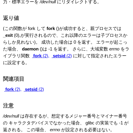
力・標準エラーを
/dev/null
にリダイレクトする。
返り値
(この関数が fork して
fork
()が成功すると、親プロセスでは
_exit
(0),が実行されるので、これ以降のエラーは子プロセスか
らしか見れない)。 成功した場合は 0 を返す。 エラーが起こっ
た場合、
daemon
()は -1 を返す。 さらに、大域変数
errno
をラ
イブラリ関数
fork
(2),
setsid
(2)
に対して指定されたエラー
に設定する。
関連項目
fork
(2),
setsid
(2)
注意
/dev/null
は存在するが、想定するメジャー番号とマイナー番号
の キャラクタデバイスでなかった場合、 glibc の実装でも -1 が
返される。 この場合、
errno
が設定される必要はない。