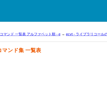
ux コマンド 一覧表 アルファベット順 - e
→
ecvt - ライブラリコールの
x コマンド集 一覧表