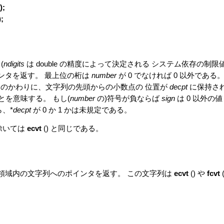
);
);
(
ndigits
は double の精度によって決定される システム依存の制限
インタを返す。 最上位の桁は
number
が 0 でなければ 0 以外である
そのかわりに、文字列の先頭からの小数点の 位置が
decpt
に保持さ
を意味する。 もし(
number
の)符号が負ならば
sign
は 0 以外の値
ら、*
decpt
が 0 か 1 かは未規定である。
除いては
ecvt
() と同じである。
静的な領域内の文字列へのポインタを返す。 この文字列は
ecvt
() や
fcvt
(