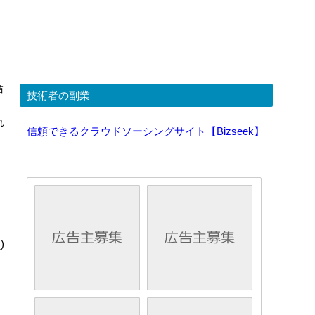
値
技術者の副業
。
れ
信頼できるクラウドソーシングサイト【Bizseek】
)