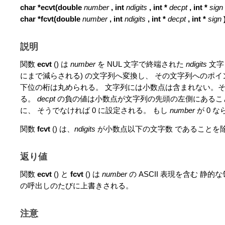
char *ecvt(double
number
, int
ndigits
, int *
decpt
,
int *
sign
char *fcvt(double
number
, int
ndigits
, int *
decpt
,
int *
sign
説明
関数
ecvt
() は
number
を NUL 文字で終端された
ndigits
文字 
にまで減らされる) の文字列へ変換し、 その文字列へのポ
下位の桁は丸められる。 文字列には小数点は含まれない。
る。
decpt
の負の値は小数点が文字列の先頭の左側にあること
に、 そうでなければ 0 に設定される。 もし
number
が 0 な
関数
fcvt
() は、
ndigits
が小数点以下の文字数 であることを
返り値
関数
ecvt
() と
fcvt
() は
number
の ASCII 表現を含む 
の呼出しのたびに上書きされる。
注意