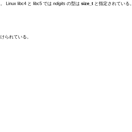
inux libc4 と libc5 では
ndigits
の型は
size_t
と指定されている
位置付けられている。