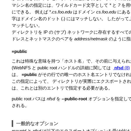
マシン名の指定には、ワイルドカード文字として
*
と
?
を用
にできる。 例えば
*.cs.foo.edu
はドメイン
cs.foo.edu
にある
字はドメイン名のドット (.) にはマッチしない。 したが
マッチしない。
ディレクトリを IP の (サブ) ネットワークに存在するすべ
ドレスとネットマスクのペアを
address/netmask
のように指
=public
これは特殊な意味を持つ「ホスト名」で、その前に与えられたディレ
(WebNFS と public root ハンドルの詳細に関しては
nfsd
(8)
は、
=public
がその行での唯一のホスト名エントリでなけれ
この指定によって、 ディレクトリが実際にエクスポートさ
は、これとは別のエントリで指定する必要がある。
public root パスは
nfsd
を
--public-root
オプションを指定して起
される。
一般的なオプション
mountd
と
nfsd
は以下のエクスポートオプションを受け付け