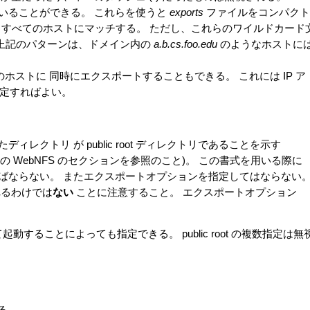
いることができる。 これらを使うと
exports
ファイルをコンパクト
 すべてのホストにマッチする。 ただし、これらのワイルドカード
って上記のパターンは、ドメイン内の
a.b.cs.foo.edu
のようなホストに
てのホストに 同時にエクスポートすることもできる。 これには IP ア
定すればよい。
クトリ が public root ディレクトリであることを示す
の WebNFS のセクションを参照のこと)。 この書式を用いる際に
ばならない。 またエクスポートオプションを指定してはならない
れるわけでは
ない
ことに注意すること。 エクスポートオプション
動することによっても指定できる。 public root の複数指定は無
る。