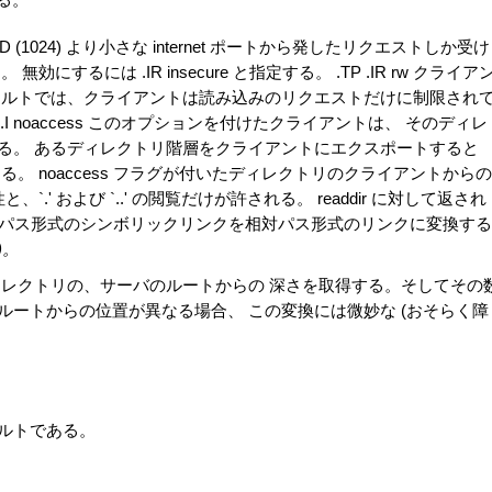
 (1024) より小さな internet ポートから発したリクエストしか受け
には .IR insecure と指定する。 .TP .IR rw クライア
ォルトでは、クライアントは読み込みのリクエストだけに制限され
P .I noaccess このオプションを付けたクライアントは、 そのディレ
る。 あるディレクトリ階層をクライアントにエクスポートすると
 noaccess フラグが付いたディレクトリのクライアントからの
 および `..' の閲覧だけが許される。 readdir に対して返され
lative 絶対パス形式のシンボリックリンクを相対パス形式のリンクに変換する
)。
ィレクトリの、サーバのルートからの 深さを取得する。そしてその
トのルートからの位置が異なる場合、 この変換には微妙な (おそらく障
ルトである。