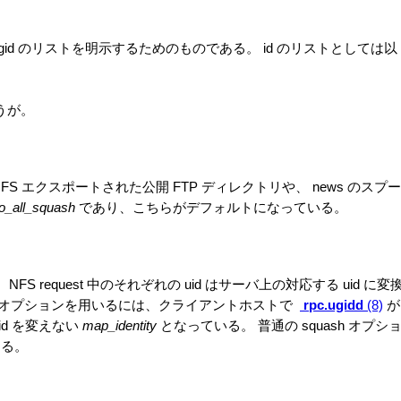
や gid のリストを明示するためのものである。 id のリストとしては以
うが。
れは NFS エクスポートされた公開 FTP ディレクトリや、 news のスプー
o_all_squash
であり、こちらがデフォルトになっている。
FS request 中のそれぞれの uid はサーバ上の対応する uid に変
る。 このオプションを用いるには、クライアントホストで
rpc.ugidd
(8)
が
d を変えない
map_identity
となっている。 普通の squash オプシ
きる。