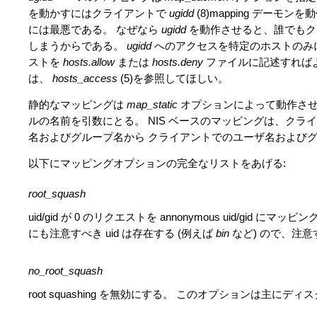
を動かすにはクライアントで
ugidd
(8)mapping デー
には最悪である。 なぜなら
ugidd
を動作させると、誰でもク
しまうからである。
ugidd
へのアクセスを特定のホストのみ
ストを
hosts.allow
または
hosts.deny
ファイルに記述すれば
は、
hosts_access
(5)を参照してほしい。
静的なマッピングは
map_static
オプションによって動作させ
ルの名前を引数にとる。 NIS ベースのマッピングは、クライ
名およびグループ名から クライアントでのユーザ名およびグ
以下にマッピングオプションの完全なリストをあげる:
root_squash
uid/gid が 0 のリクエストを annonymous uid/gid 
にも注意すべき uid は存在する (例えば
bin
など) ので、注
no_root_squash
root squashing を無効にする。 このオプションは主