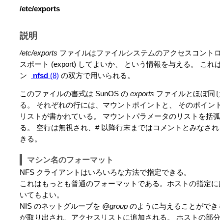
/etc/exports
説明
/etc/exports
ファイルはファイルシステムのアクセスコントロー
スポート (export) してよいか、 という情報を与える。 これは 
ン
nfsd
(8)
の双方で用いられる。
このファイルの書式は SunOS の
exports
ファイルとほぼ同じ
る。 それぞれの行には、マウントポイントと、 そのポイン
リストが書かれている。 マウントパラメータのリストを括
る。 空行は無視され、# 以降行末まではコメントとみなさ
きる。
マシン名のフォーマット
NFS クライアントはいろいろな方法で指定できる。
これはもっとも普通のフォーマットである。ホストの指定には
いてもよい。
NIS のネットグループを
@group
のように与えることができ
が取り出され、アクセスリストに追加される。 ホストの部分が