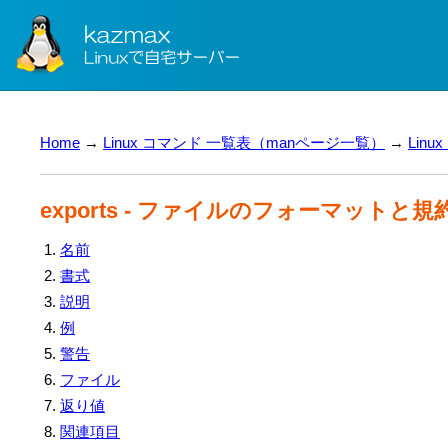
Home
→
Linux コマンド 一覧表（manページ一覧）
→
Lin
exports - ファイルのフォーマットと規約
名前
書式
説明
例
警告
ファイル
返り値
関連項目