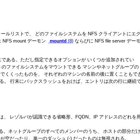
ルリストで、 どのファイルシステムを NFS クライアントにエ
NFS mount デーモン
mountd
(8)
ならびに NFS file server デー
である。ただし指定できるオプションが いくつか追加されてい
トのファイルシステムをマウントできる マシンやネットグループの
弧でくくったものを、 それぞれのマシンの名前の後に置くこともで
れる。 行末にバックスラッシュをおけば、エントリは次の行に継続
、 レゾルバが認識できる省略形、FQDN、IP アドレスのどれを
る。ネットグループのすべてのメンバーのうち、 ホストの部分だ
空だったり、単一のダッシュ (-) だったものは無視される。