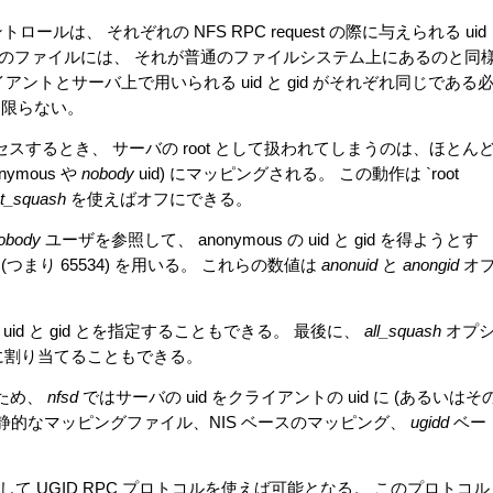
ールは、 それぞれの NFS RPC request の際に与えられる uid
自分のファイルには、 それが普通のファイルシステム上にあるのと同
ントとサーバ上で用いられる uid と gid がそれぞれ同じである
も限らない。
クセスするとき、 サーバの root として扱われてしまうのは、ほとん
ymous や
nobody
uid) にマッピングされる。 この動作は `root
t_squash
を使えばオフにできる。
obody
ユーザを参照して、 anonymous の uid と gid を得ようとす
 (つまり 65534) を用いる。 これらの数値は
anonuid
と
anongid
オ
uid と gid とを指定することもできる。 最後に、
all_squash
オプ
 uid に割り当てることもできる。
るため、
nfsd
ではサーバの uid をクライアントの uid に (あるいはそ
静的なマッピングファイル、NIS ベースのマッピング、
ugidd
ベー
て UGID RPC プロトコルを使えば可能となる。 このプロトコル