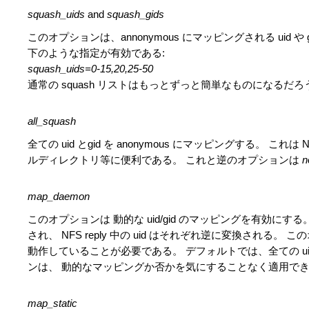
squash_uids
and
squash_gids
このオプションは、annonymous にマッピングされる uid 
下のような指定が有効である:
squash_uids=0-15,20,25-50
通常の squash リストはもっとずっと簡単なものになるだろ
all_squash
全ての uid とgid を anonymous にマッピングする。 こ
ルディレクトリ等に便利である。 これと逆のオプションは
n
map_daemon
このオプションは 動的な uid/gid のマッピングを有効にする。 N
され、 NFS reply 中の uid はそれぞれ逆に変換され
動作していることが必要である。 デフォルトでは、全ての ui
ンは、 動的なマッピングか否かを気にすることなく適用で
map_static