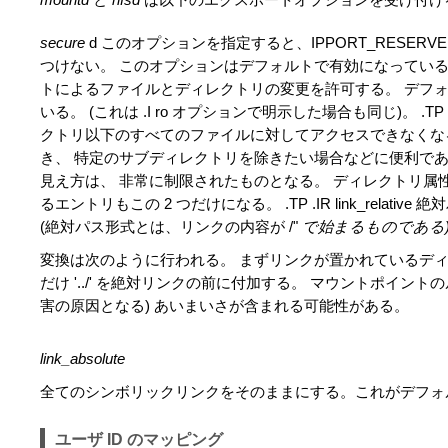
secure
d このオプションを指定すると、IPPORT_RESERVED
つけない。 このオプションはデフォルトで有効になっている。 無効にする
トによるファイルとディレクトリの変更を許可する。 デフ
いる。 (これは .I ro オプションで明示した場合も同じ)。 .T
クトリ以下のすべてのファイルに対してアクセスできなくな
き、 特定のサブディレクトリを除きたい場合などに便利である。
見え方は、 非常に制限されたものとなる。 ディレクトリ属性と、`.'
るエントリもこの 2 つだけになる。 .TP .IR link_re
(絶対パス形式とは、リンクの内容が /"
で始まるものである
変換は次のように行われる。 まずリンクが置かれているデ
だけ '../' を絶対リンクの前に付加する。 マウントポイン
害の原因となる) あいまいさが含まれる可能性がある。
link_absolute
全てのシンボリックリンクをそのままにする。これがデフォ
ユーザ ID のマッピング