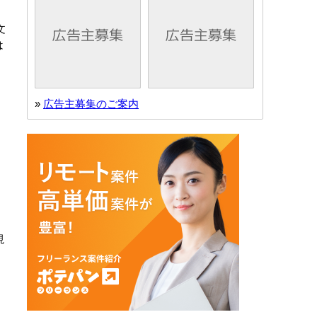
文
は
»
広告主募集のご案内
。
視