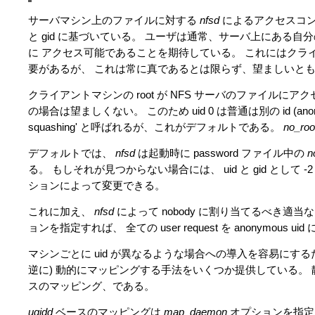
サーバマシン上のファイルに対する
nfsd
によるアクセスコントロ
と gid に基づいている。 ユーザは通常、サーバ上にある
に アクセス可能であることを期待している。 これにはクライア
要があるが、 これは常に真であるとは限らず、望ましいと
クライアントマシンの root が NFS サーバのファイルにア
の場合は望ましくない。 このため uid 0 は普通は別の id (anon
squashing' と呼ばれるが、これがデフォルトである。
no_roo
デフォルトでは、
nfsd
は起動時に password ファイル中の
n
る。 もしそれが見つからない場合には、 uid と gid として -2
ションによって変更できる。
これに加え、
nfsd
によって nobody に割り当てるべき適当な 
ョンを指定すれば、 全ての user request を anonymous
マシンごとに uid が異なるような場合への導入を容易にす
逆に) 動的にマッピングする手法をいくつか提供している。 
スのマッピング、である。
ugidd
ベースのマッピングは
map_daemon
オプションを指定し