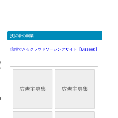
ク
モ
技術者の副業
信頼できるクラウドソーシングサイト【Bizseek】
き
で
用
け