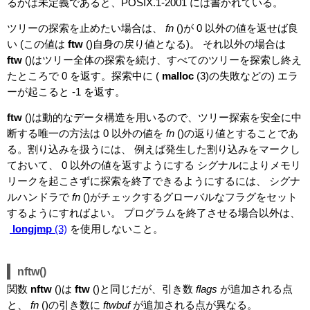
るかは未定義であると、POSIX.1-2001 には書かれている。
ツリーの探索を止めたい場合は、
fn
()が 0 以外の値を返せば良
い (この値は
ftw
()自身の戻り値となる)。 それ以外の場合は
ftw
()はツリー全体の探索を続け、すべてのツリーを探索し終え
たところで 0 を返す。探索中に (
malloc
(3)の失敗などの) エラ
ーが起こると -1 を返す。
ftw
()は動的なデータ構造を用いるので、ツリー探索を安全に中
断する唯一の方法は 0 以外の値を
fn
()の返り値とすることであ
る。割り込みを扱うには、 例えば発生した割り込みをマークし
ておいて、 0 以外の値を返すようにする シグナルによりメモリ
リークを起こさずに探索を終了できるようにするには、 シグナ
ルハンドラで
fn
()がチェックするグローバルなフラグをセット
するようにすればよい。 プログラムを終了させる場合以外は、
longjmp
(3)
を使用しないこと。
nftw()
関数
nftw
()は
ftw
()と同じだが、引き数
flags
が追加される点
と、
fn
()の引き数に
ftwbuf
が追加される点が異なる。