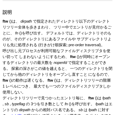
説明
ftw
()は、
dirpath
で指定されたディレクトリ以下のディレクト
リツリー全体を歩きまわり、 ツリー中でエントリが見付かるご
とに、
fn
()を呼び出す。 デフォルトでは、ディレクトリそのも
のが、そのディレクトリにあるファイルや サブディレクトリよ
りも先に処理される (行きがけ順探索; pre-order traversal)。
呼び出し元プロセスが利用可能なファイルディスクリプタを使
い切って しまわないようにするため、
ftw
()が同時にオープン
するディレクトリの最大数を
nopenfd
で指定することができ
る。 探索の深さがこの値を越えると、 一つのディレクトリを閉
じてから他のディレクトリをオープンし直すこと になるので、
ftw
()の動作は遅くなる。
ftw
()は、ディレクトリツリーの階層
1 レベルにつき、 最大でも一つのファイルディスクリプタしか
使用しない。
ディレクトリツリーで見つかったエントリ毎に、
ftw
()は
fpath
,
sb
,
typeflag
の 3つを引き数として
fn
()を呼び出す。
fpath
はエ
ントリの
dirpath
からの相対パス名である。
sb
は
fpath
に対す