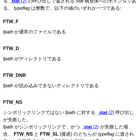
る
stat
(2)
の呼び出しで返される
stat
構造体へのポインタであ
る。
typeflag
は整数で、以下の値のいずれか一つである:
FTW_F
fpath
が通常のファイルである
FTW_D
fpath
がディレクトリである
FTW_DNR
fpath
が読み込みできないディレクトリである
FTW_NS
シンボリックリンクではない
fpath
に対する
stat
(2)
呼び出し
が失敗した。
fpath
がシンボリックリンクで、かつ
stat
(2)
が失敗した場
合、
FTW_NS
と
FTW_SL
(後述) のどちらが
typeflag
に渡され