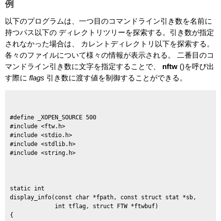
例
以下のプログラムは、一つ目のコマンドライン引き数を名前に
持つパス以下の ディレクトリツリーを探索する。引き数が指定
されなかった場合は、 カレントディレクトリ以下を探索する。
各々のファイルについて様々の情報が表示される。 二番目のコ
マンドライン引き数に文字を指定することで、
nftw
()を呼び出
す際に
flags
引き数に渡す値を制御することができる。
#define _XOPEN_SOURCE 500

#include <ftw.h>

#include <stdio.h>

#include <stdlib.h>

#include <string.h>

static int

display_info(const char *fpath, const struct stat *sb,

             int tflag, struct FTW *ftwbuf)

{
