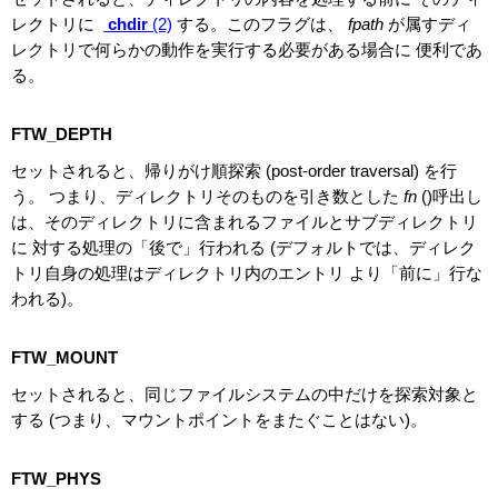
レクトリに
chdir
(2)
する。このフラグは、
fpath
が属すディ
レクトリで何らかの動作を実行する必要がある場合に 便利であ
る。
FTW_DEPTH
セットされると、帰りがけ順探索 (post-order traversal) を行
う。 つまり、ディレクトリそのものを引き数とした
fn
()呼出し
は、そのディレクトリに含まれるファイルとサブディレクトリ
に 対する処理の「後で」行われる (デフォルトでは、ディレク
トリ自身の処理はディレクトリ内のエントリ より「前に」行な
われる)。
FTW_MOUNT
セットされると、同じファイルシステムの中だけを探索対象と
する (つまり、マウントポイントをまたぐことはない)。
FTW_PHYS