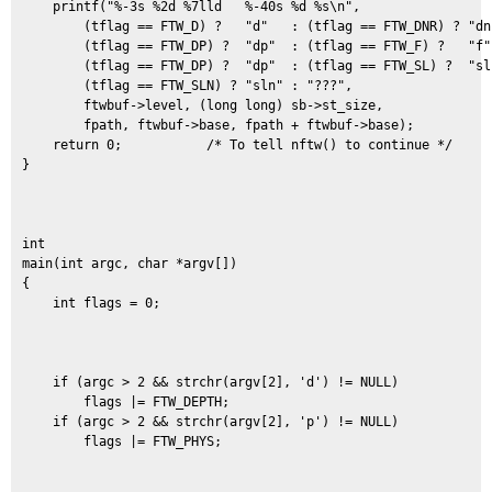
    printf("%-3s %2d %7lld   %-40s %d %s\n",

        (tflag == FTW_D) ?   "d"   : (tflag == FTW_DNR) ? "dnr
        (tflag == FTW_DP) ?  "dp"  : (tflag == FTW_F) ?   "f" 
        (tflag == FTW_DP) ?  "dp"  : (tflag == FTW_SL) ?  "sl"
        (tflag == FTW_SLN) ? "sln" : "???",

        ftwbuf->level, (long long) sb->st_size,

        fpath, ftwbuf->base, fpath + ftwbuf->base);

    return 0;           /* To tell nftw() to continue */

}

int

main(int argc, char *argv[])

{

    int flags = 0;

    if (argc > 2 && strchr(argv[2], 'd') != NULL)

        flags |= FTW_DEPTH;

    if (argc > 2 && strchr(argv[2], 'p') != NULL)

        flags |= FTW_PHYS;
