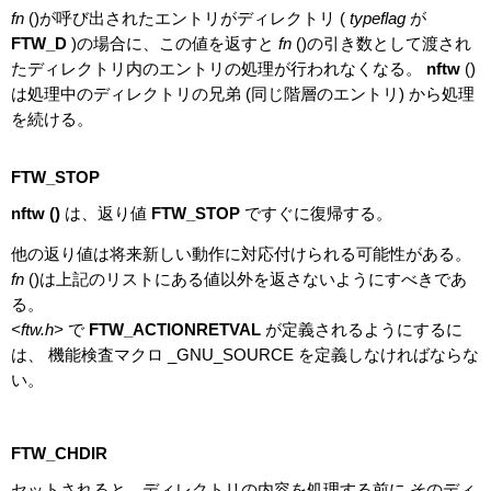
fn
()が呼び出されたエントリがディレクトリ (
typeflag
が
FTW_D
)の場合に、この値を返すと
fn
()の引き数として渡され
たディレクトリ内のエントリの処理が行われなくなる。
nftw
()
は処理中のディレクトリの兄弟 (同じ階層のエントリ) から処理
を続ける。
FTW_STOP
nftw ()
は、返り値
FTW_STOP
ですぐに復帰する。
他の返り値は将来新しい動作に対応付けられる可能性がある。
fn
()は上記のリストにある値以外を返さないようにすべきであ
る。
<ftw.h>
で
FTW_ACTIONRETVAL
が定義されるようにするに
は、 機能検査マクロ _GNU_SOURCE を定義しなければならな
い。
FTW_CHDIR
セットされると、ディレクトリの内容を処理する前に そのディ