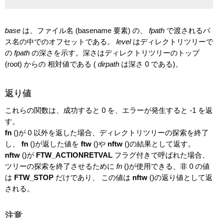
base
は、ファイル名 (basename 要素) の、
fpath
で渡されるパ
ス名の中でのオフセットである。
level
はディレクトリツリーで
の
fpath
の深さを示す。深さはディレクトリツリーのトップ
(root) からの 相対値である (
dirpath
は深さ 0 である)。
返り値
これらの関数は、成功すると 0 を、エラーが発生すると -1 を返
す。
fn
()が 0 以外を返した場合、ディレクトリツリーの探索を終了
し、
fn
()が返した値を
ftw
()や
nftw
()の結果として返す。
nftw
()が
FTW_ACTIONRETVAL
フラグ付きで呼ばれた場合、
ツリーの探索を終了させるために
fn
()が使用できる、非 0 の値
は
FTW_STOP
だけであり、 この値は
nftw
()の返り値として返
される。
注意