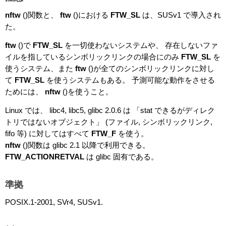
nftw
()関数と、
ftw
()における
FTW_SL
は、SUSv1 で導入され
た。
ftw
()で
FTW_SL
を一切使わないシステムや、 存在しないファ
イルを指しているシンボリックリンクの場合にのみ
FTW_SL
を
使うシステム、また
ftw
()が全てのシンボリックリンクに対し
て
FTW_SL
を使うシステムもある。 予測可能な動作をさせる
ためには、
nftw
()を使うこと。
Linux では、 libc4, libc5, glibc 2.0.6 は 「stat できるがディレク
トリではないオブジェクト」 (ファイル, シンボリックリンク,
fifo 等) に対してはすべて
FTW_F
を使う。
nftw
()関数は glibc 2.1 以降で利用できる。
FTW_ACTIONRETVAL
は glibc 固有である。
準拠
POSIX.1-2001, SVr4, SUSv1.