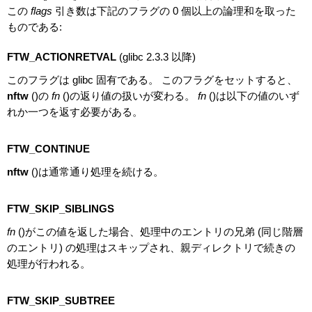
この
flags
引き数は下記のフラグの 0 個以上の論理和を取った
ものである:
FTW_ACTIONRETVAL
(glibc 2.3.3 以降)
このフラグは glibc 固有である。 このフラグをセットすると、
nftw
()の
fn
()の返り値の扱いが変わる。
fn
()は以下の値のいず
れか一つを返す必要がある。
FTW_CONTINUE
nftw
()は通常通り処理を続ける。
FTW_SKIP_SIBLINGS
fn
()がこの値を返した場合、処理中のエントリの兄弟 (同じ階層
のエントリ) の処理はスキップされ、親ディレクトリで続きの
処理が行われる。
FTW_SKIP_SUBTREE