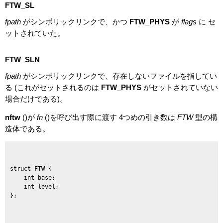
FTW_SL
fpath
がシンボリックリンクで、かつ
FTW_PHYS
が
flags
に セ
ットされていた。
FTW_SLN
fpath
がシンボリックリンクで、存在しないファイルを指してい
る (これがセットされるのは
FTW_PHYS
がセットされていない
場合だけである)。
nftw
()が
fn
()を呼び出す際に渡す 4つめの引き数は
FTW
型の構
造体である。
struct FTW {

    int base;

    int level;

};
