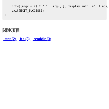
    nftw((argc < 2) ? "." : argv[1], display_info, 20, flags);
    exit(EXIT_SUCCESS);

関連項目
stat
(2),
fts
(3),
readdir
(3)