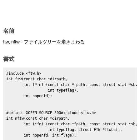
名前
ftw, nftw - ファイルツリーを歩きまわる
書式
#include <ftw.h>

int ftw(const char *dirpath,

        int (*fn) (const char *fpath, const struct stat *sb,

                   int typeflag),

#define _XOPEN_SOURCE 500#include <ftw.h>

int nftw(const char *dirpath,

        int (*fn) (const char *fpath, const struct stat *sb,

                   int typeflag, struct FTW *ftwbuf),

        int nopenfd, int flags);