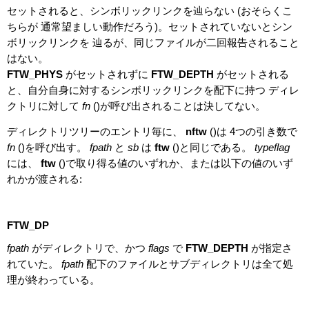
セットされると、シンボリックリンクを辿らない (おそらくこ
ちらが 通常望ましい動作だろう)。セットされていないとシン
ボリックリンクを 辿るが、同じファイルが二回報告されること
はない。
FTW_PHYS
がセットされずに
FTW_DEPTH
がセットされる
と、自分自身に対するシンボリックリンクを配下に持つ ディレ
クトリに対して
fn
()が呼び出されることは決してない。
ディレクトリツリーのエントリ毎に、
nftw
()は 4つの引き数で
fn
()を呼び出す。
fpath
と
sb
は
ftw
()と同じである。
typeflag
には、
ftw
()で取り得る値のいずれか、または以下の値のいず
れかが渡される:
FTW_DP
fpath
がディレクトリで、かつ
flags
で
FTW_DEPTH
が指定さ
れていた。
fpath
配下のファイルとサブディレクトリは全て処
理が終わっている。