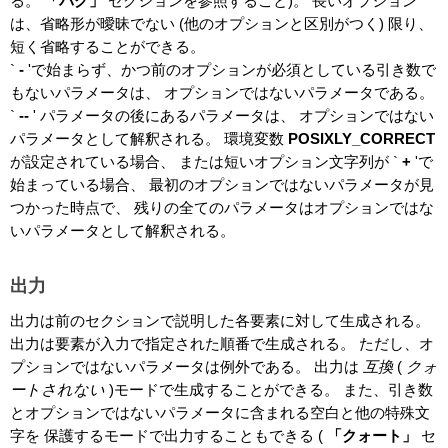
る。
「バグ」
セクションを参照すること)。 長いオプション
は、省略形が曖昧でない (他のオプションと区別がつく) 限り、
短く省略することができる。
`
-
'で始まらず、かつ前のオプションが必須としている引き数で
もないパラメータは、 オプションではないパラメータである。
`
--
'
パラメータの後にあるパラメータは、 オプションではない
パラメータとして解釈される。 環境変数
POSIXLY_CORRECT
が設定されている場合、 または短いオプション文字列が `
+
'で
始まっている場合、 最初のオプションではないパラメータが見
つかった時点で、 残りの全てのパラメータはオプションではな
いパラメータとして解釈される。
出力
出力は前のセクションで説明した各要素に対して生成される。
出力は要素が入力で指定された順番で生成される。 ただし、オ
プションではないパラメータは例外である。 出力は
互換
(
クォ
ートされない
)モードで生成することができる。 また、引き数
とオプションではないパラメータに含まれる空白と他の特殊文
字を 保護するモードで出力することもできる (
「クォート」
セ