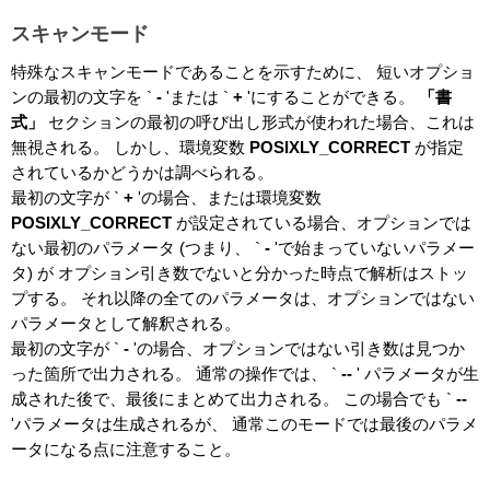
スキャンモード
特殊なスキャンモードであることを示すために、 短いオプショ
ンの最初の文字を `
-
'または `
+
'にすることができる。
「書
式」
セクションの最初の呼び出し形式が使われた場合、これは
無視される。 しかし、環境変数
POSIXLY_CORRECT
が指定
されているかどうかは調べられる。
最初の文字が `
+
'の場合、または環境変数
POSIXLY_CORRECT
が設定されている場合、オプションでは
ない最初のパラメータ (つまり、 `
-
'で始まっていないパラメー
タ) が オプション引き数でないと分かった時点で解析はストッ
プする。 それ以降の全てのパラメータは、オプションではない
パラメータとして解釈される。
最初の文字が `
-
'の場合、オプションではない引き数は見つか
った箇所で出力される。 通常の操作では、 `
--
'
パラメータが生
成された後で、最後にまとめて出力される。 この場合でも `
--
'パラメータは生成されるが、 通常このモードでは最後のパラメ
ータになる点に注意すること。