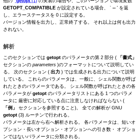
他の
getopt
(1)
の実装の場合や、このバージョンで環境変数
GETOPT_COMPATIBLE
が設定されている場合、 `
--
'
を返
し、エラーステータスを 0 に設定する。
バージョン情報を出力し、正常終了する。 それ以上は何も出力
されない。
解析
このセクションでは
getopt
のパラメータの第 2 部分 (
「書式」
セクションの
parameters
)のフォーマットについて説明してい
る。 次のセクション (
出力
)
では生成される出力について説明
している。 これらのパラメータは、一般に、シェル関数が呼ば
れたときのパラメータである。 シェル関数が呼ばれたときの各
パラメータが
getopt
のパラメータリストにある 1 つのパラメ
ータに 厳密に対応している点に注意しなければならない (
「例」
セクションを参照すること)。 全ての解析が GNU
getopt
(3)
ルーチンで行われる。
パラメータは左から右へ解析される。 各パラメータは、短いオ
プション・長いオプション・オプションへの引き数・ オプショ
ンではないパラメータに分類される。