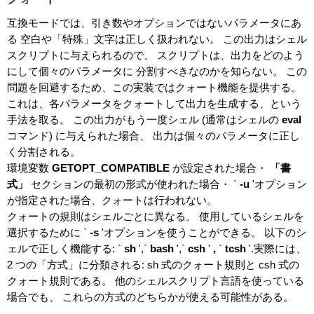
互換モードでは、引き数やオプションではないパラメータにあ
る 空白や「特殊」文字は正しく扱われない。 この出力はシェル
スクリプトに与えられるので、 スクリプトは、出力をどのよう
にして個々のパラメータに 分割すべきなのかを知らない。 この
問題を回避するため、この実装ではクォート機能を提供する。
これは、各パラメータをクォートして出力を生成する、という
手法を取る。 この出力がもう一度シェル (通常はシェルの
eval
コマンド) に与えられた場合、 出力は個々のパラメータに正し
く分割される。
環境変数
GETOPT_COMPATIBLE
が設定された場合・
「書
式」
セクションの最初の形式が使われた場合・ `
-u
'オプション
が指定された場合、クォートは行われない。
クォートの規則はシェルごとに異なる。 使用しているシェルを
選択するために `
-s
'オプションを使うことができる。 以下のシ
ェルで正しく機能する: `
sh
',`
bash
',`
csh
'
,
`
tcsh
'.実際には、
2 つの「方式」に分類される: sh 式のクォート規則と csh 式の
クォート規則である。 他のシェルスクリプト言語を使っている
場合でも、 これらの方式のどちらかが使える可能性がある。