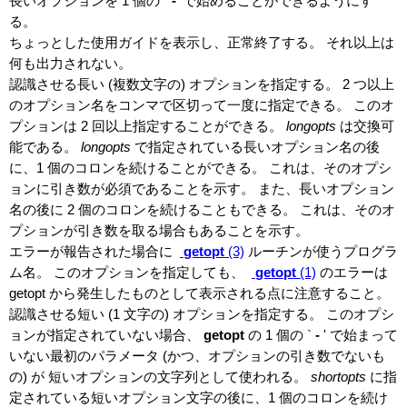
長いオプションを 1 個の `
-
'で始めることができるようにす
る。
ちょっとした使用ガイドを表示し、正常終了する。 それ以上は
何も出力されない。
認識させる長い (複数文字の) オプションを指定する。 2 つ以上
のオプション名をコンマで区切って一度に指定できる。 このオ
プションは 2 回以上指定することができる。
longopts
は交換可
能である。
longopts
で指定されている長いオプション名の後
に、1 個のコロンを続けることができる。 これは、そのオプシ
ョンに引き数が必須であることを示す。 また、長いオプション
名の後に 2 個のコロンを続けることもできる。 これは、そのオ
プションが引き数を取る場合もあることを示す。
エラーが報告された場合に
getopt
(3)
ルーチンが使うプログラ
ム名。 このオプションを指定しても、
getopt
(1)
のエラーは
getopt から発生したものとして表示される点に注意すること。
認識させる短い (1 文字の) オプションを指定する。 このオプシ
ョンが指定されていない場合、
getopt
の 1 個の `
-
'
で始まって
いない最初のパラメータ (かつ、オプションの引き数でないも
の) が 短いオプションの文字列として使われる。
shortopts
に指
定されている短いオプション文字の後に、1 個のコロンを続け