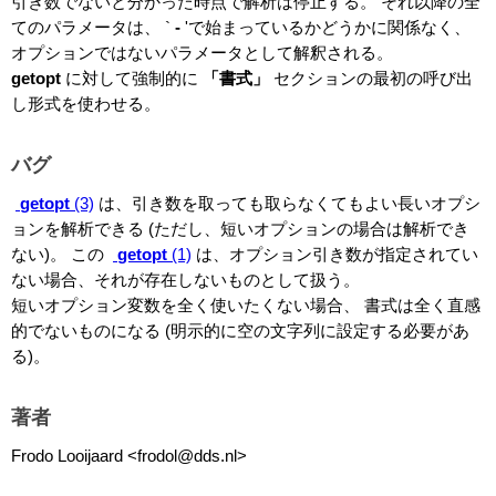
引き数でないと分かった時点で解析は停止する。 それ以降の全
てのパラメータは、 `
-
'で始まっているかどうかに関係なく、
オプションではないパラメータとして解釈される。
getopt
に対して強制的に
「書式」
セクションの最初の呼び出
し形式を使わせる。
バグ
getopt
(3)
は、引き数を取っても取らなくてもよい長いオプシ
ョンを解析できる (ただし、短いオプションの場合は解析でき
ない)。 この
getopt
(1)
は、オプション引き数が指定されてい
ない場合、それが存在しないものとして扱う。
短いオプション変数を全く使いたくない場合、 書式は全く直感
的でないものになる (明示的に空の文字列に設定する必要があ
る)。
著者
Frodo Looijaard <frodol@dds.nl>