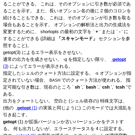
ることができる。 これは、そのオプションに引き数が必須であ
ることを示す。 また、長いオプション名の後に 2 個のコロンを
続けることもできる。 これは、そのオプションが引き数を取る
場合もあることを示す。 オプションの解析法と出力の生成法を
変更するために、 shortopts の最初の文字を `
+
'
または `
-
'
に
することができる (詳細は
「スキャンモード」
セクションを参
照すること)。
getopt(3) によるエラー表示をさせない。
通常の出力を生成させない。
-q
を指定しない限り、
getopt
(3)
によってエラーが表示される。
指定したシェルのクォート方法に設定する。 -s オプションが指
定されていない場合、
でのクォート方法が使われる。 指
BASH
定可能な引き数は、現在のところ `
sh
',`
bash
',`
csh
',`
tcsh
'で
ある。
出力をクォートしない。 空白と (シェル依存の) 特殊文字は、
(他の
getopt
(1)
の実装と同じように) このモードでは大混乱を
引き起こす。
getopt
(1)
が拡張バージョンか古いバージョンかをテストす
る。 何も出力しないが、エラーステータスを 4 に設定する。