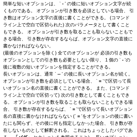
簡単な短いオプションは、 `
-
'
の後に短いオプション文字が続
くものである。 オプションが引き数を必須としている場合、 引
き数はオプション文字の直後に書くことができる。 (コマンド
ライン上で空白で区切られた) 次のパラメータとして書くこと
もできる。 オプションが引き数を取ることも取らないこともで
きる場合、 引き数が存在するならば、オプション文字の直後に
書かなければならない。
(最後のオプションを除く) 全てのオプションが 必須の引き数も
オプションとしての引き数も必要としない限り、 1 個の `
-
'の
後に複数の短いオプションを指定することができる。
長いオプションは、通常 `
--
'
の後に長いオプション名が続く。
オプションが引き数を必須としている場合、 `
=
'で区切って長
いオプション名の直後に書くことができる。 また、(コマンド
ライン上で空白で区切って) 次の引き数として書くこともでき
る。 オプションが引き数を取ることも取らないこともできる場
合、 引き数が存在するならば、 `
=
'で区切って長いオプション
名の直後に書かなければならない (`
=
'をオプションの後に書い
たにも関らず、その後に何も指定しなかった場合、 引き数が存
在しないものとして解釈される。 これはちょっとしたバグであ