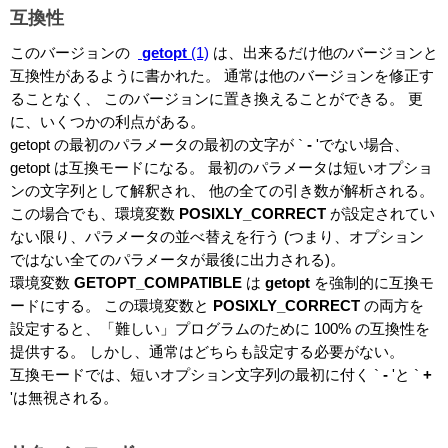
互換性
このバージョンの
getopt
(1)
は、出来るだけ他のバージョンと
互換性があるように書かれた。 通常は他のバージョンを修正す
ることなく、 このバージョンに置き換えることができる。 更
に、いくつかの利点がある。
getopt の最初のパラメータの最初の文字が `
-
'でない場合、
getopt は互換モードになる。 最初のパラメータは短いオプショ
ンの文字列として解釈され、 他の全ての引き数が解析される。
この場合でも、環境変数
POSIXLY_CORRECT
が設定されてい
ない限り、パラメータの並べ替えを行う (つまり、オプション
ではない全てのパラメータが最後に出力される)。
環境変数
GETOPT_COMPATIBLE
は
getopt
を強制的に互換モ
ードにする。 この環境変数と
POSIXLY_CORRECT
の両方を
設定すると、「難しい」プログラムのために 100% の互換性を
提供する。 しかし、通常はどちらも設定する必要がない。
互換モードでは、短いオプション文字列の最初に付く `
-
'と `
+
'は無視される。