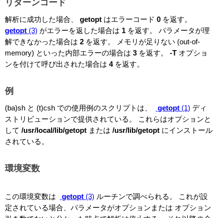
リターンコード
解析に成功した場合、
getopt
はエラーコード
0
を返す。
getopt
(3)
がエラーを返した場合は
1
を返す。 パラメータが理
解できなかった場合は
2
を返す。 メモリが足りない (out-of-
memory) といった内部エラーの場合は
3
を返す。
-T
オプショ
ンを付けて呼び出された場合は
4
を返す。
例
(ba)sh と (t)csh での使用例のスクリプトは、
getopt
(1)
ディ
ストリビューションで提供されている。 これらはオプションと
して
/usr/local/lib/getopt
または
/usr/lib/getopt
にインストール
されている。
環境変数
この環境変数は
getopt
(3)
ルーチンで調べられる。 これが設
定されている場合、パラメータがオプションまたは オプション