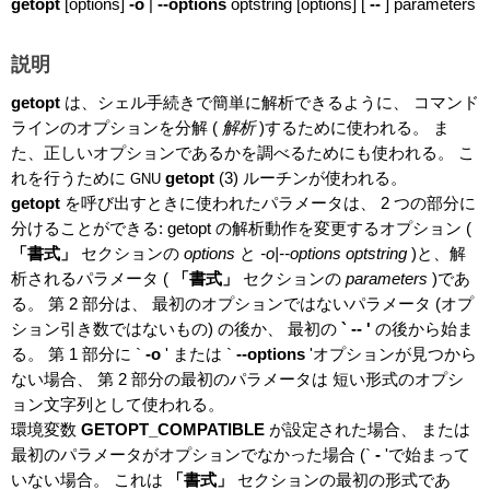
getopt
[options]
-o
|
--options
optstring [options] [
--
] parameters
説明
getopt
は、シェル手続きで簡単に解析できるように、 コマンド
ラインのオプションを分解 (
解析
)するために使われる。 ま
た、正しいオプションであるかを調べるためにも使われる。 こ
れを行うために
getopt
(3)
ルーチンが使われる。
GNU
getopt
を呼び出すときに使われたパラメータは、 2 つの部分に
分けることができる: getopt の解析動作を変更するオプション (
「書式」
セクションの
options
と
-o|--options optstring
)と、解
析されるパラメータ (
「書式」
セクションの
parameters
)であ
る。 第 2 部分は、 最初のオプションではないパラメータ (オプ
ション引き数ではないもの) の後か、 最初の
` -- '
の後から始ま
る。 第 1 部分に `
-o
'
または `
--options
'オプションが見つから
ない場合、 第 2 部分の最初のパラメータは 短い形式のオプシ
ョン文字列として使われる。
環境変数
GETOPT_COMPATIBLE
が設定された場合、 または
最初のパラメータがオプションでなかった場合 (`
-
'で始まって
いない場合。 これは
「書式」
セクションの最初の形式であ