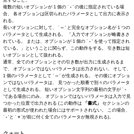
複数の短いオプションが 1 個の `
-
'
の後に指定されている場
合、 各オプションは区切られたパラメータとして出力に表示さ
れる。
長いオプションに対して、 `
--
'
と完全なオプション名が 1 つの
パラメータとして生成される。 「入力でオプションが略書きさ
れている。 または、オプションが 1 個の `
-
'
を使って指定され
ている。」ということに関らず、この動作をする。 引き数は短
いオプションとして扱われる。
通常、全てのオプションとその引き数が出力に生成されるま
で、 オプションではないパラメータは出力されない。 そして、
1 個のパラメータとして `
--
'
が生成される。 その後にオプショ
ンではないパラメータは、 見つかった順番で別々のパラメータ
として生成される。 短いオプション文字列の最初の文字が `
-
'である場合にのみ、 オプションではないパラメータは入力で見
つかった位置で出力される (この動作は
「書式」
セクションの
最初の形式が使われた場合にはサポートされない。 この場合、
`
-
'と `
+
'が前に付く全てのパラメータが無視される)。
クォート