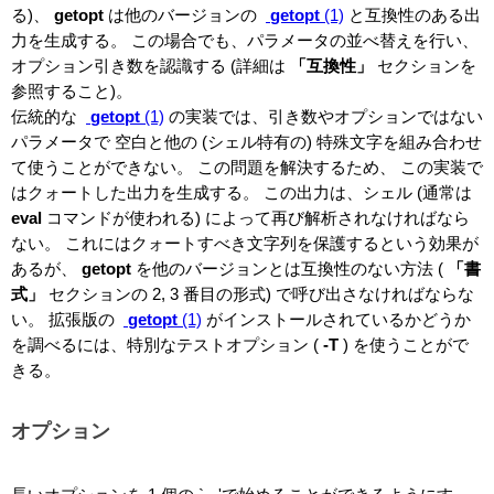
る)、
getopt
は他のバージョンの
getopt
(1)
と互換性のある出
力を生成する。 この場合でも、パラメータの並べ替えを行い、
オプション引き数を認識する (詳細は
「互換性」
セクションを
参照すること)。
伝統的な
getopt
(1)
の実装では、引き数やオプションではない
パラメータで 空白と他の (シェル特有の) 特殊文字を組み合わせ
て使うことができない。 この問題を解決するため、 この実装で
はクォートした出力を生成する。 この出力は、シェル (通常は
eval
コマンドが使われる) によって再び解析されなければなら
ない。 これにはクォートすべき文字列を保護するという効果が
あるが、
getopt
を他のバージョンとは互換性のない方法 (
「書
式」
セクションの 2, 3 番目の形式) で呼び出さなければならな
い。 拡張版の
getopt
(1)
がインストールされているかどうか
を調べるには、特別なテストオプション (
-T
)
を使うことがで
きる。
オプション