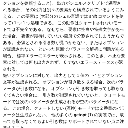
クションを参照すること)。 出力がシェルスクリプトで処理さ
れる場合、 その出力は別々の要素から構成されているようにみ
える。 この要素は (大部分のシェル言語では shift コマンドを使
って) 1 つ 1 つ処理できる。 この動作はクォートされないモー
ドでは不完全である。 なぜなら、要素に空白や特殊文字があっ
た場合、 要素が期待していない箇所で分割されてしまうからで
ある。 必須とされる引き数が見つからない、またはオプション
が認識されない、 といった原因でパラメータ解析に問題がある
場合、 標準エラーにエラーが表示される。 このとき、不正な要
素に対しては何も出力されず、 0 でないエラーステータスが返
される。
短いオプションに対して、出力として 1 個の `
-
'
とオプション
文字が生成される。 オプションが引き数を取る場合、次のパラ
メータが引き数になる。 オプションが引き数を取っても取らな
くてもよい場合に、 引き数が指定されていないと、 クォートモ
ードでは次のパラメータが生成されるが空のパラメータにな
る。 この場合、クォートしない (互換) モードでは 2 番目のパラ
メータは生成されない。 他の多くの
getopt
(1)
の実装では、取
っても取らなくてもよい引き数は サポートされていない点に注
意すること。