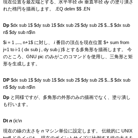
現在位置を最左端とする、水平半径
dx
垂直半径
dy
の塗り潰さ
れた楕円を描画します。 .EQ delim $$ .EN
Dp
$dx sub 1$ $dy sub 1$ $dx sub 2$ $dy sub 2$ $...$ $dx sub
n$ $dy sub n$\n
$i = 1 ,..., n+1$ に対し、
i
番目の頂点を現在位置 $+ sum from
j=1 to i-1 ( dx sub j , dy sub j )$ とする多角形を描画します。 今
のところ、GNU pic のみがこのコマンドを使用し、三角形と矩
形を生成します。
DP
$dx sub 1$ $dy sub 1$ $dx sub 2$ $dy sub 2$ $...$ $dx sub
n$ $dy sub n$\n
Dp
と同様ですが、多角形の外形のみの描画でなく、塗り潰し
も行います。
Dt
n
(ic\n
現在の線の太さを
n
マシン単位に設定します。 伝統的に UNIX
troff ドライバは、 現在のポイントサイズに比例する線の太さを