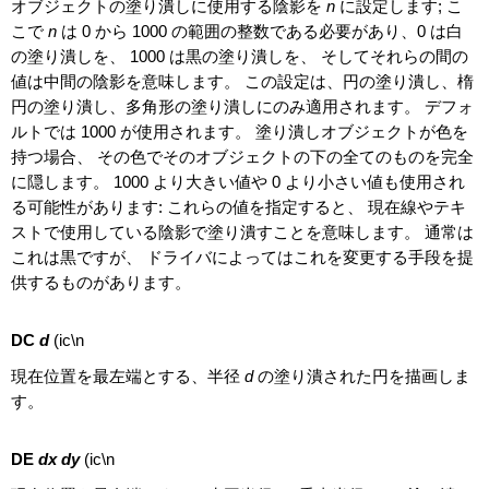
オブジェクトの塗り潰しに使用する陰影を
n
に設定します; こ
こで
n
は 0 から 1000 の範囲の整数である必要があり、0 は白
の塗り潰しを、 1000 は黒の塗り潰しを、 そしてそれらの間の
値は中間の陰影を意味します。 この設定は、円の塗り潰し、楕
円の塗り潰し、多角形の塗り潰しにのみ適用されます。 デフォ
ルトでは 1000 が使用されます。 塗り潰しオブジェクトが色を
持つ場合、 その色でそのオブジェクトの下の全てのものを完全
に隠します。 1000 より大きい値や 0 より小さい値も使用され
る可能性があります: これらの値を指定すると、 現在線やテキ
ストで使用している陰影で塗り潰すことを意味します。 通常は
これは黒ですが、 ドライバによってはこれを変更する手段を提
供するものがあります。
DC
d
(ic\n
現在位置を最左端とする、半径
d
の塗り潰された円を描画しま
す。
DE
dx dy
(ic\n