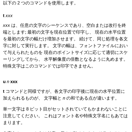
以下の 2 つのコマンドを使用します。
t
xxx
xxx
は、任意の文字のシーケンスであり、空白または改行を終
端とします; 最初の文字を現在位置で印字し、 現在の水平位置
を最初の文字の幅だけ増加させます。 続けて、同じ処理を各文
字に対して実行します。 文字の幅は、フォントファイルにおい
て与えられたものを 現在のポイントサイズに応じて適切にスケ
ーリングしてから、 水平解像度の倍数となるように丸めます。
特殊文字はこのコマンドでは印字できません。
u
n
xxx
t
コマンドと同様ですが、各文字の印字後に現在の水平位置に
加えられるものが、 文字幅と
n
の和である点が違います。
単一文字は 8 ビット目がセットされていてもかまわないことに
注意してください。 これはフォント名や特殊文字名にもあては
まります。