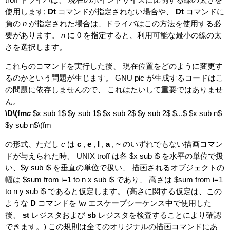
使用します;
Dt
コマンドが指定されない場合や、
Dt
コマンドに
負の
n
が指定された場合は、ドライバはこの方法を使用する必
要があります。
n
に 0 を指定すると、利用可能な最小の線の太
さを選択します。
これらのコマンドを実行した後、 現在位置をどのように変更す
るのかという問題が生じます。 GNU pic が生成するコードはこ
の問題に依存しませんので、 これはたいして重要ではありませ
ん。
\D\(fm
c
$x sub 1$ $y sub 1$ $x sub 2$ $y sub 2$ $...$ $x sub n$
$y sub n$\(fm
の形式、ただし
c
は
c
,
e
,
l
,
a
,
~
のいずれでもない描画コマン
ドが与えられた時、 UNIX troff は各 $x sub i$ を水平の単位で扱
い、$y sub i$ を垂直の単位で扱い、 描画されるオブジェクトの
幅は $sum from i=1 to n x sub i$ であり、 高さは $sum from i=1
to n y sub i$ であると仮定します。 (高さに関する仮定は、この
ような
D
コマンドを \w エスケープシーケンス中で使用した
後、
st
レジスタおよび
sb
レジスタを検査することにより確認
できます。) この規則は全てのオリジナルの描画コマンドにあ