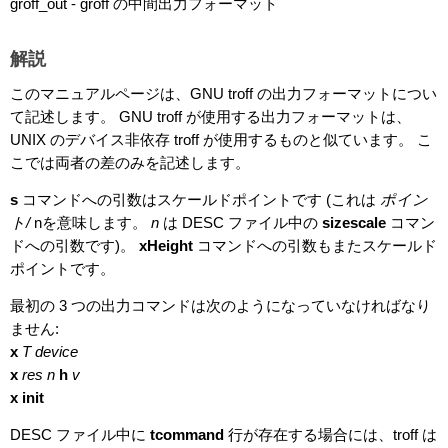
groff_out - groff の中間出力フォーマット
解説
このマニュアルページは、GNU troff の出力フォーマットについ
て記述します。 GNU troff が使用する出力フォーマットは、
UNIX のデバイス非依存 troff が使用するものと似ています。 こ
こでは両者の差のみを記述します。
s
コマンドへの引数はスケールドポイントです (これは
ポイン
ト/
nを意味します。
n
は DESC ファイル中の
sizescale
コマン
ドへの引数です)。
xHeight
コマンドへの引数もまたスケールド
ポイントです。
最初の 3 つの出力コマンドは次のようになっていなければなり
ません:
x
T
device
x
res
n
h
v
x init
DESC ファイル中に
tcommand
行が存在する場合には、troff は