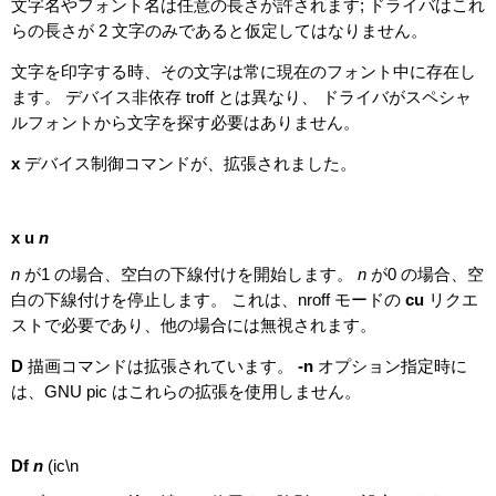
文字名やフォント名は任意の長さが許されます; ドライバはこれ
らの長さが 2 文字のみであると仮定してはなりません。
文字を印字する時、その文字は常に現在のフォント中に存在し
ます。 デバイス非依存 troff とは異なり、 ドライバがスペシャ
ルフォントから文字を探す必要はありません。
x
デバイス制御コマンドが、拡張されました。
x u
n
n
が1 の場合、空白の下線付けを開始します。
n
が0 の場合、空
白の下線付けを停止します。 これは、nroff モードの
cu
リクエ
ストで必要であり、他の場合には無視されます。
D
描画コマンドは拡張されています。
-n
オプション指定時に
は、GNU pic はこれらの拡張を使用しません。
Df
n
(ic\n