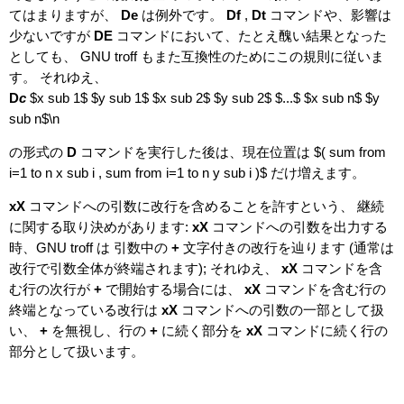
てはまりますが、
De
は例外です。
Df
,
Dt
コマンドや、影響は
少ないですが
DE
コマンドにおいて、たとえ醜い結果となった
としても、 GNU troff もまた互換性のためにこの規則に従いま
す。 それゆえ、
D
c
$x sub 1$ $y sub 1$ $x sub 2$ $y sub 2$ $...$ $x sub n$ $y
sub n$\n
の形式の
D
コマンドを実行した後は、現在位置は $( sum from
i=1 to n x sub i , sum from i=1 to n y sub i )$ だけ増えます。
xX
コマンドへの引数に改行を含めることを許すという、 継続
に関する取り決めがあります:
xX
コマンドへの引数を出力する
時、GNU troff は 引数中の
+
文字付きの改行を辿ります (通常は
改行で引数全体が終端されます); それゆえ、
xX
コマンドを含
む行の次行が
+
で開始する場合には、
xX
コマンドを含む行の
終端となっている改行は
xX
コマンドへの引数の一部として扱
い、
+
を無視し、行の
+
に続く部分を
xX
コマンドに続く行の
部分として扱います。