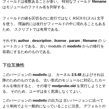
フィールドは複数あることが多い。 特別なフィールド
filename
はモジュールのファイル名を列挙する。
フィールドの値を区切るのに改行ではなく ASCII 0 (ヌル) 文字
を使う。 理論的には改行がフィールドの中に現れることもある
ため、 スクリプトでは有用である。
それぞれ
author
,
description
,
license
.
param
,
filename
の シ
ョートカットである。 古い modutils の
modinfo
からの移行を
容易にするためのものである。
下位互換性
このバージョンの
modinfo
は、 カーネル
2.5.48
およびそれ以
降のためのものである。 古い形式のモジュールに対応したカー
ネルを検出すると、 その場で
modprobe.old
を実行しようとす
る。 そのため、ユーザは全く意識しなくてよい。
このバージョンの
modinfo
の出力は 古いバージョンに比べて
より単純でより一般的になっていることに注意。 デフォルトの