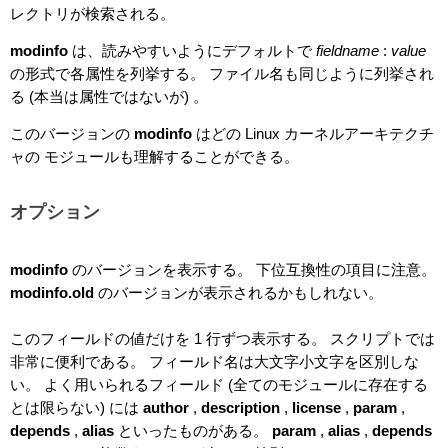
レクトリが検索される。
modinfo
は、読みやすいようにデフォルトで
fieldname
:
value
の形式で各属性を列挙する。 ファイル名も同じように列挙され
る (本当は属性ではないが) 。
このバージョンの
modinfo
はどの Linux カーネルアーキテクチ
ャの モジュールも理解することができる。
オプション
modinfo
のバージョンを表示する。 下位互換性の項目に注意。
modinfo.old
のバージョンが表示されるかもしれない。
このフィールドの値だけを 1 行ずつ表示する。 スクリプトでは
非常に便利である。 フィールド名は大文字小文字を区別しな
い。 よく用いられるフィールド (全てのモジュールに存在する
とは限らない) には
author
,
description
,
license
,
param
,
depends
,
alias
といったものがある。
param
,
alias
,
depends