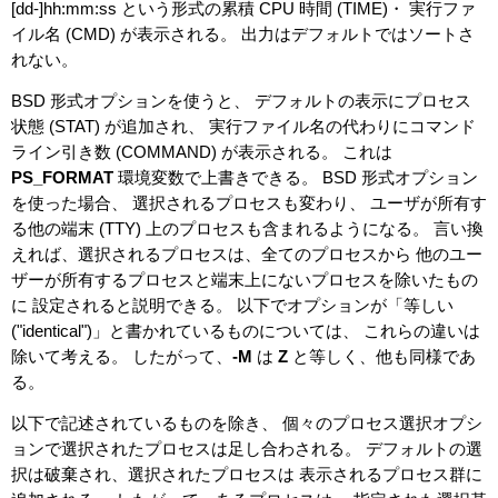
[dd-]hh:mm:ss という形式の累積 CPU 時間 (TIME)・ 実行ファ
イル名 (CMD) が表示される。 出力はデフォルトではソートさ
れない。
BSD 形式オプションを使うと、 デフォルトの表示にプロセス
状態 (STAT) が追加され、 実行ファイル名の代わりにコマンド
ライン引き数 (COMMAND) が表示される。 これは
PS_FORMAT
環境変数で上書きできる。 BSD 形式オプション
を使った場合、 選択されるプロセスも変わり、 ユーザが所有す
る他の端末 (TTY) 上のプロセスも含まれるようになる。 言い換
えれば、選択されるプロセスは、全てのプロセスから 他のユー
ザーが所有するプロセスと端末上にないプロセスを除いたもの
に 設定されると説明できる。 以下でオプションが「等しい
("identical")」と書かれているものについては、 これらの違いは
除いて考える。 したがって、
-M
は
Z
と等しく、他も同様であ
る。
以下で記述されているものを除き、 個々のプロセス選択オプシ
ョンで選択されたプロセスは足し合わされる。 デフォルトの選
択は破棄され、選択されたプロセスは 表示されるプロセス群に