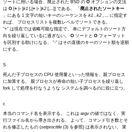
ソートに用いる場合、廃止された BSD の
O
オプションの文法
は
O
[
+
|
-
]
k1
[,[
+
|
-
]
k2
[,...]] である。 「
廃止されたソートキー
」にある 1 文字の短いキーのシーケンスを
k1
,
k2
, ... に指定す
れば、 プロセスリストを複数レベルでソートできる。
"+" は現在では省略可能な指定で、 単にデフォルトのソート方
向を繰り返しているに過ぎない。
O
ソートと
O
フォーマット
を区別する助けになる。 "-" はその直後のキーのソート順を逆順
にする。
S
死んだ子プロセスの CPU 使用量といった情報を、親プロセス
に加算する。 親プロセスが寿命の短い子プロセスを繰り返し
fork して処理を行なうような システムを調べるのに役に立つ。
c
本当のコマンド名を表示する。 これは argv の値ではなく、実
行ファイル名から導き出される。 よって、コマンド引き数とそ
れを修正したもの (
setproctitle
(3) を参照) は表示されない。 実