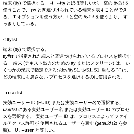
端末 (tty) で選択する。
-t
,
--tty
とほぼ等しいが、 空の
ttylist
を
使うことで、
ps
と関連づけられている端末を表すことができ
る。
T
オプションを使う方が、
t
と空の
ttylist
を使うより、 す
っきりしている。
-t ttylist
端末 (tty) で選択する。
ttylist
で指定された端末と関連づけられているプロセスを選択す
る。 端末 (テキスト出力のための tty またはスクリーン) は、 い
くつかの形式で指定できる: /dev/ttyS1, ttyS1, S1. 単なる "-" は、
どの端末にも属さない プロセスを選択するのに使用される。
-u userlist
実効ユーザー ID (EUID) または実効ユーザー名で選択する。
userlist
にある実効ユーザー名 または実効ユーザー ID のプロセ
スを選択する。 実効ユーザー ID は、プロセスによってファイ
ルアクセス許可が 使用されるユーザーを表す (
geteuid
(2) を参
照)。
U
,
--user
と等しい。