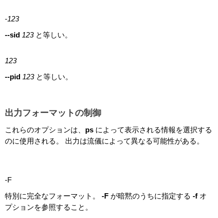
-
123
--sid
123
と等しい。
123
--pid
123
と等しい。
出力フォーマットの制御
これらのオプションは、
ps
によって表示される情報を選択する
のに使用される。 出力は流儀によって異なる可能性がある。
-F
特別に完全なフォーマット。
-F
が暗黙のうちに指定する
-f
オ
プションを参照すること。