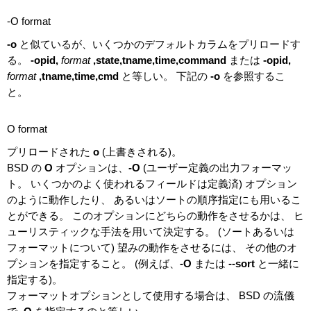
-O format
-o
と似ているが、いくつかのデフォルトカラムをプリロードす
る。
-opid,
format
,state,tname,time,command
または
-opid,
format
,tname,time,cmd
と等しい。 下記の
-o
を参照するこ
と。
O format
プリロードされた
o
(上書きされる)。
BSD の
O
オプションは、
-O
(ユーザー定義の出力フォーマッ
ト。 いくつかのよく使われるフィールドは定義済) オプション
のように動作したり、 あるいはソートの順序指定にも用いるこ
とができる。 このオプションにどちらの動作をさせるかは、 ヒ
ューリスティックな手法を用いて決定する。 (ソートあるいは
フォーマットについて) 望みの動作をさせるには、 その他のオ
プションを指定すること。 (例えば、
-O
または
--sort
と一緒に
指定する)。
フォーマットオプションとして使用する場合は、 BSD の流儀