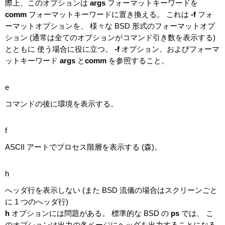
際上、このオプションは
args
フォーマットキーワードを
comm
フォーマットキーワードに置き換える。 これは
-f
フォ
ーマットオプションを、 様々な BSD 形式のフォーマットオプ
ション (通常は全てのオプションがコマンド引き数を表示する)
とともに 使う場合に役に立つ。
-f
オプション、およびフォーマ
ットキーワード
args
と
comm
を参照すること。
e
コマンドの後に環境を表示する。
f
ASCII アートでプロセス階層を表示する (森)。
h
へッダ行を表示しない (また BSD 流儀の場合はスクリーンごと
に 1 つのへッダ行)
h
オプションには問題がある。 標準的な BSD の
ps
では、 こ
のオプションは出力の各ページにヘッダを出力することになる