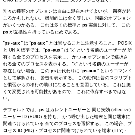
別々の種類のオプションは自由に混在させてよいが、 衝突が起
こるかもしれない。 機能的には全く等しい、同義のオプション
がいくつかある。 これは多くの標準と
ps
実装に対して、 この
ps
が互換性を持っているためである。
"
ps -aux
" は "
ps aux
" とは異なることに注意すること。 POSIX
と UNIX 標準では、"
ps -aux
" は "x" という名前のユーザーが 所
有する全てのプロセスを表示し、 かつ
-a
オプションで選択さ
れる全てのプロセスを表示する。 "x" という名前のユーザーが
存在しない場合、 この
ps
は代わりに "
ps aux
" というコマンド
として解釈され、 警告を表示する。 この動作は昔のスクリプト
と慣習からの移行の助けになることを意図している。 これは脆
くて変更される可能性があるので、 これに依存すべきではな
い。
デフォルトでは、
ps
はカレントユーザーと 同じ実効 (effective)
ユーザー ID (EUID) を持ち、 かつ呼び出した端末と同じ端末に
関連づけられている 全てのプロセスを選択する。 この場合、プ
ロセス ID (PID)・プロセスに関連づけられている端末 (TTY)・