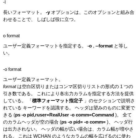
-l
長いフォーマット。
-y
オプションは、このオプションと組み合
わせることで、 しばしば役に立つ。
o format
ユーザー定義フォーマットを指定する。
-o
,
--format
と等し
い。
-o format
ユーザー定義フォーマット。
format
は空白区切りまたはコンマ区切りリストの形式の 1 つの
引き数である。 これにより各出力カラムを指定する方法を提供
している。 「
標準フォーマット指定子
」のセクションで説明さ
れている キーワードを認識する。 ヘッダは望みのものに変更で
きる (
ps -o pid,ruser=RealUser -o comm=Command
)。 全て
のカラムヘッダが空の場合 (
ps -o pid= -o comm=
)、 ヘッダ行
は出力されない。 ヘッダの幅が広い場合は、カラム幅が増やさ
れる。 これは WCHAN のようなカラムの幅を広げるのに使わ