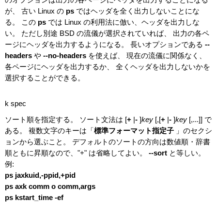
が、 古い Linux の
ps
ではヘッダを全く出力しないことにな
る。 この
ps
では Linux の利用法に倣い、ヘッダを出力しな
い。 ただし別途 BSD の流儀が選択されていれば、 出力の各ペ
ージにヘッダを出力するようになる。 長いオプションである
--
headers
や
--no-headers
を使えば、 現在の流儀に関係なく、
各ページにヘッダを出力するか、 全くヘッダを出力しないかを
選択することができる。
k spec
ソート順を指定する。 ソート文法は [
+
|
-
]
key
[,[
+
|
-
]
key
[,...]] で
ある。 複数文字のキーは「
標準フォーマット指定子
」のセクシ
ョンから選ぶこと。 デフォルトのソートの方向は数値順・辞書
順ともに昇順なので、"+" は省略してよい。
--sort
と等しい。
例:
ps jaxkuid,-ppid,+pid
ps axk comm o comm,args
ps kstart_time -ef