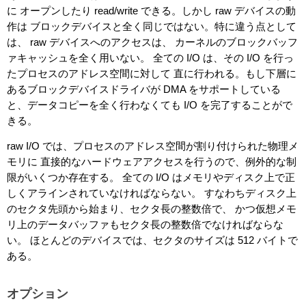
に オープンしたり read/write できる。しかし raw デバイスの動
作は ブロックデバイスと全く同じではない。特に違う点として
は、 raw デバイスへのアクセスは、 カーネルのブロックバッフ
ァキャッシュを全く用いない。 全ての I/O は、その I/O を行っ
たプロセスのアドレス空間に対して 直に行われる。もし下層に
あるブロックデバイスドライバが DMA をサポートしている
と、データコピーを全く行わなくても I/O を完了することがで
きる。
raw I/O では、プロセスのアドレス空間が割り付けられた物理メ
モリに 直接的なハードウェアアクセスを行うので、例外的な制
限がいくつか存在する。 全ての I/O はメモリやディスク上で正
しくアラインされていなければならない。 すなわちディスク上
のセクタ先頭から始まり、セクタ長の整数倍で、 かつ仮想メモ
リ上のデータバッファもセクタ長の整数倍でなければならな
い。 ほとんどのデバイスでは、セクタのサイズは 512 バイトで
ある。
オプション