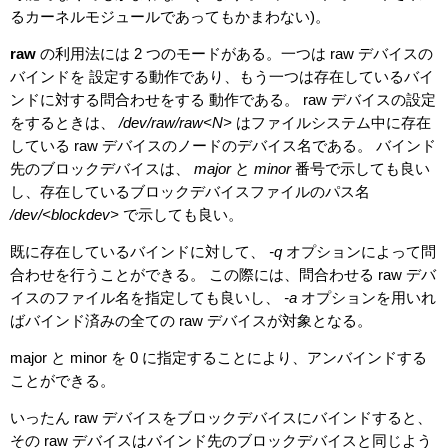
るカーネルモジュールであってもかまわない)。
raw
の利用法には 2 つのモードがある。一つは raw デバイスの
バインドを 設定する動作であり、もう一つは存在しているバイ
ンドに対する問合わせをする 動作である。 raw デバイスの設定
をするときは、
/dev/raw/raw<N>
はファイルシステム中に存在
している raw デバイスのノードのデバイス名である。 バインド
先のブロックデバイスは、
major
と
minor
番号で示しても良い
し、存在しているブロックデバイスファイルのパス名
/dev/<blockdev>
で示しても良い。
既に存在しているバインドに対して、
-q
オプションによって問
合わせを行うことができる。 この際には、問合わせる raw デバ
イスのファイル名を指定しても良いし、
-a
オプションを用いれ
ばバインド済みの全ての raw デバイスが対象となる。
major と minor を 0 に指定することにより、アンバインドする
ことができる。
いったん raw デバイスをブロックデバイスにバインドすると、
その raw デバイスはバインド先のブロックデバイスと同じよう