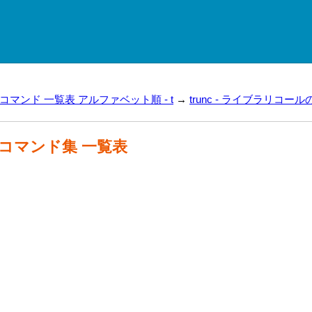
ux コマンド 一覧表 アルファベット順 - t
→
trunc - ライブラリコール
ux コマンド集 一覧表