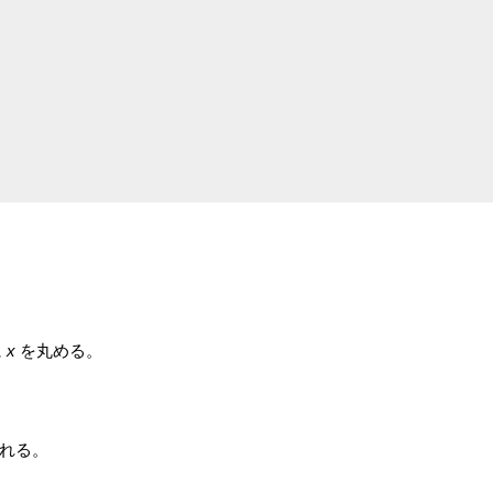
に
x
を丸める。
れる。