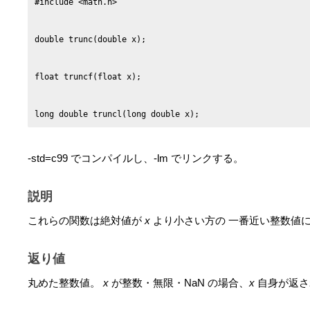
long double truncl(long double x);
-std=c99 でコンパイルし、-lm でリンクする。
説明
これらの関数は絶対値が
x
より小さい方の 一番近い整数値
返り値
丸めた整数値。
x
が整数・無限・NaN の場合、
x
自身が返さ