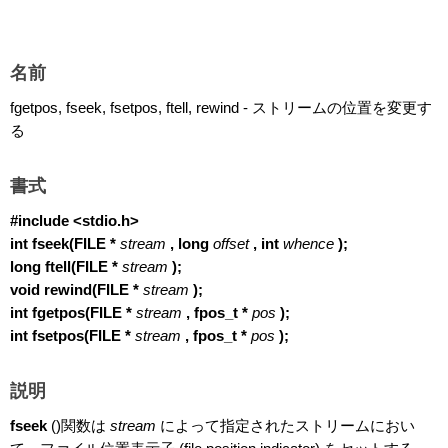
名前
fgetpos, fseek, fsetpos, ftell, rewind - ストリームの位置を変更す
る
書式
#include <stdio.h>
int fseek(FILE *
stream
, long
offset
, int
whence
);
long ftell(FILE *
stream
);
void rewind(FILE *
stream
);
int fgetpos(FILE *
stream
, fpos_t *
pos
);
int fsetpos(FILE *
stream
, fpos_t *
pos
);
説明
fseek
()関数は
stream
によって指定されたストリームにおい