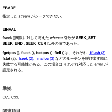
EBADF
指定した
stream
がシークできない。
EINVAL
fseek
()関数に対して与えた
whence
引数が
SEEK_SET
,
SEEK_END
,
SEEK_CUR
以外の値であった。
fgetpos
(),
fseek
(),
fsetpos
(),
ftell
()は、それぞれ
fflush
(3),
fstat
(2),
lseek
(2),
malloc
(3)
などのルーチンを呼び出す際に
失敗する可能性がある。この場合は それぞれ対応した
errno
が
設定される。
準拠
C89, C99.
関連項目