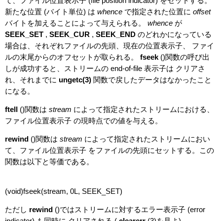
て、ファイル位置表示子 (file position indicator) をセットする。
新たな位置 (バイト単位) は
whence
で指定された位置に
offset
バイトを加えることによって与えられる。
whence
が
SEEK_SET
,
SEEK_CUR
,
SEEK_END
のどれかになっている
場合は、それぞれファイルの先頭、現在の位置表示子、 ファイ
ルの末尾からのオフセットが取られる。
fseek
()関数の呼び出
しが成功すると、ストリームの end-of-file 表示子は クリアさ
れ、それまでに
ungetc(3)
関数で戻したデータはなかったこと
になる。
ftell
()関数は
stream
によって指定されたストリームにおける、
ファイル位置表示子 の現時点での値を与える。
rewind
()関数は
stream
によって指定されたストリームにおい
て、ファイル位置表示子 をファイルの先頭にセットする。この
関数は以下と等価である。
(void)fseek(stream, 0L, SEEK_SET)
ただし
rewind
()ではストリームに対するエラー表示子 (error
indicator) も同時に クリアされる (
clearerr
(3)を見よ)。