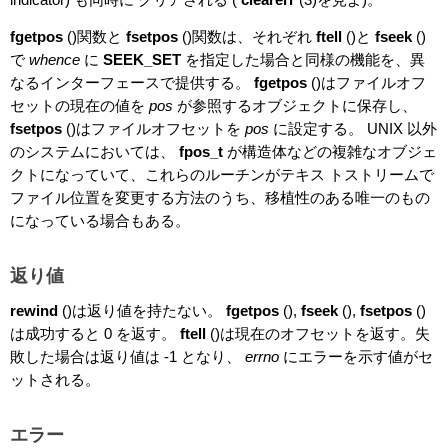
fgetpos
()関数と
fsetpos
()関数は、それぞれ
ftell
()と
fseek
()
で
whence
に
SEEK_SET
を指定した場合と同様の機能を、異
なるインターフェースで提供する。
fgetpos
()はファイルオフ
セットの現在の値を
pos
が参照するオブジェクトに保存し、
fsetpos
()はファイルオフセットを
pos
に設定する。 UNIX 以外
のシステムにおいては、
fpos_t
が構造体などの複雑なオブジェ
クトになっていて、これらのルーチンがテキス トストリームで
ファイル位置を変更する方法のうち、移植性のある唯一のもの
になっている場合もある。
返り値
rewind
()は返り値を持たない。
fgetpos
(),
fseek
(),
fsetpos
()
は成功すると 0 を返す。
ftell
()は現在のオフセットを返す。失
敗した場合は返り値は -1 となり、
errno
にエラーを示す値がセ
ットされる。
エラー