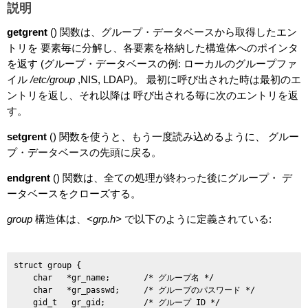
説明
getgrent
() 関数は、グループ・データベースから取得したエン
トリを 要素毎に分解し、各要素を格納した構造体へのポインタ
を返す (グループ・データベースの例: ローカルのグループファ
イル
/etc/group
,NIS, LDAP)。 最初に呼び出された時は最初のエ
ントリを返し、それ以降は 呼び出される毎に次のエントリを返
す。
setgrent
() 関数を使うと、もう一度読み込めるように、 グルー
プ・データベースの先頭に戻る。
endgrent
() 関数は、全ての処理が終わった後にグループ・ デ
ータベースをクローズする。
group
構造体は、
<grp.h>
で以下のように定義されている:
struct group {

    char   *gr_name;       /* グループ名 */

    char   *gr_passwd;     /* グループのパスワード */

    gid_t   gr_gid;        /* グループ ID */
