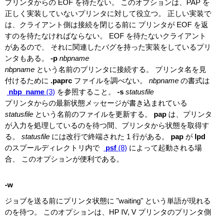
プリンタからの EOF を待たない。 このオプションは、PAP を
正しく実装していないプリンタに対して役立つ。 正しい実装で
は、クライアント側は接続を閉じる前に プリンタが EOF を返
すのを待たなければならない。 EOF を待たないクライアント
があるので、 それに関連したバグを持った実装をしているプリ
ンタもある。
-p
nbpname
nbpname
という名前のプリンタに接続する。 プリンタ名を見
付けるために
.paprc
ファイルを調べない。
nbpname
の書式は
nbp_name
(3)
を参照すること。
-s
statusfile
プリンタからの最新状態メッセージが書き込まれている
statusfile
という名前のファイルを更新する。
pap
は、プリンタ
が入力を処理しているのを待つ間、プリンタから状態を取得す
る。
statusfile
には改行で終端された 1 行がある。
pap
が
lpd
のスプールディレクトリ内で
psf
(8)
によって起動される場
合、 このオプションが便利である。
-w
ジョブを送る前にプリンタ状態に "waiting" という単語が現れる
のを待つ。 このオプションは、HP IV, V プリンタのプリンタ側