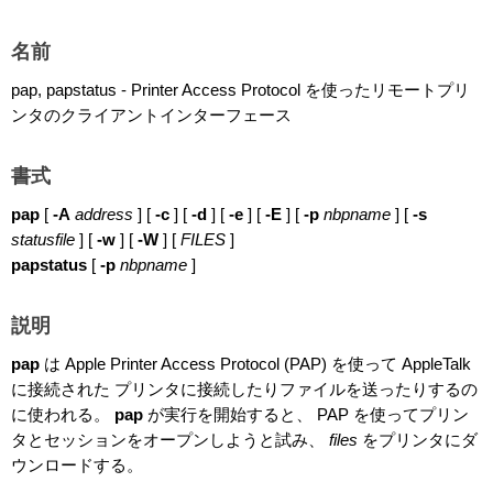
名前
pap, papstatus - Printer Access Protocol を使ったリモートプリ
ンタのクライアントインターフェース
書式
pap
[
-A
address
] [
-c
] [
-d
] [
-e
] [
-E
] [
-p
nbpname
] [
-s
statusfile
] [
-w
] [
-W
] [
FILES
]
papstatus
[
-p
nbpname
]
説明
pap
は Apple Printer Access Protocol (PAP) を使って AppleTalk
に接続された プリンタに接続したりファイルを送ったりするの
に使われる。
pap
が実行を開始すると、 PAP を使ってプリン
タとセッションをオープンしようと試み、
files
をプリンタにダ
ウンロードする。