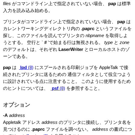
files
がコマンドライン上で指定されていない場合、
pap
は標準
入力を読み込み始める。
プリンタがコマンドライン上で指定されていない場合、
pap
は
カレントワーキングディレクトリ内の
.paprc
というファイルを
探し、このファイルを読んでプリンタの
nbpname
を取得しよ
うとする。 空行と `
#
'で始まる行は無視される。
type
と
zone
のデフォルトは、それぞれ
LaserWriter
とローカルホストのゾ
ーンである。
pap
は
lpd
(8)
にスプールされる印刷ジョブを AppleTalk で接
続されたプリンタに送るための 通信フィルタとして役立つよう
に設計されている点に注意すること。 このように使用するため
のヒントについては、
psf
(8)
を参照すること。
オプション
-A
address
Appletalk アドレス
address
のプリンタに接続し、プリンタ名を
見つけるのに
.paprc
ファイルを調べない。
address
の書式につ