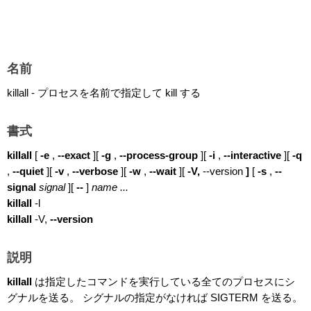
名前
killall - プロセスを名前で指定して kill する
書式
killall
[
-e
,
--exact
][
-g
,
--process-group
][
-i
,
--interactive
][
-q
,
--quiet
][
-v
,
--verbose
][
-w
,
--wait
][
-V,
--version
]
[
-s
,
--
signal
signal
][
--
]
name ...
killall
-l
killall
-V,
--version
説明
killall
は指定したコマンドを実行している全てのプロセスにシ
グナルを送る。 シグナルの指定がなければ SIGTERM を送る。