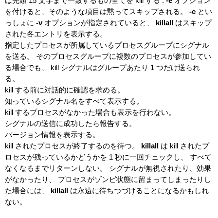
は先頭 15 文字まで一致するもの全てを kill する .
-e
オプション
を付けると、そのような項目は黙ってスキップされる。
-e
とい
っしょに
-v
オプションが指定されていると、
killall
はスキップ
された各エントリを表示する。
指定したプロセスが所属しているプロセスグループにシグナル
を送る。 そのプロセスグループに複数のプロセスが参加してい
る場合でも、 kill シグナルはグループあたり 1 つだけ送られ
る。
kill する前に対話的に確認を求める。
知っているシグナル名をすべて表示する。
kill するプロセスがなかった場合も表示を行わない。
シグナルの送信に成功したら報告する。
バージョン情報を表示する。
kill されたプロセスが終了するのを待つ。
killall
は kill されたプ
ロセスが残っているかどうかを 1 秒に一回チェックし、 すべて
なくなるまでリターンしない。 シグナルが無視されたり、効果
がなかったり、 プロセスがゾンビ状態に留まってしまったりし
た場合には、
killall
は永遠に待ちつづけることになるかもしれ
ない。