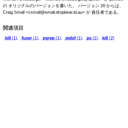
の オリジナルのバージョンを書いた。 バージョン 20 からは、
Craig Small <csmall@small.dropbear.id.au> が 責任者である。
関連項目
kill
(1),
fuser
(1),
pgrep
(1),
pidof
(1),
ps
(1),
kill
(2)