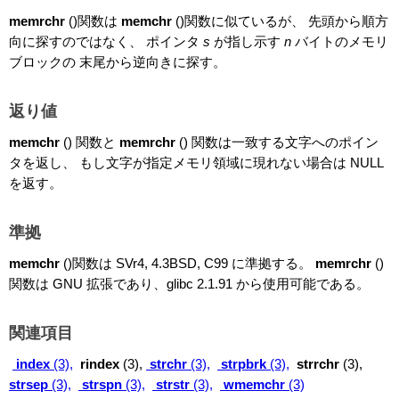
memrchr
()関数は
memchr
()関数に似ているが、 先頭から順方
向に探すのではなく、 ポインタ
s
が指し示す
n
バイトのメモリ
ブロックの 末尾から逆向きに探す。
返り値
memchr
() 関数と
memrchr
() 関数は一致する文字へのポイン
タを返し、 もし文字が指定メモリ領域に現れない場合は NULL
を返す。
準拠
memchr
()関数は SVr4, 4.3BSD, C99 に準拠する。
memrchr
()
関数は GNU 拡張であり、glibc 2.1.91 から使用可能である。
関連項目
index
(3),
rindex
(3),
strchr
(3),
strpbrk
(3),
strrchr
(3),
strsep
(3),
strspn
(3),
strstr
(3),
wmemchr
(3)