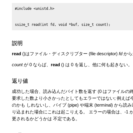
ssize_t read(int fd, void *buf, size_t count);
説明
read
()はファイル・ディスクリプター (file descriptor)
fd
から
count
が 0 ならば、
read
() は 0 を返し、他に何も起きない
返り値
成功した場合、読み込んだバイト数を返す (0 はファイルの
要求した数より小さかったとしてもエラーではない; 例えば
のかも しれないし、パイプ (pipe) や端末 (terminal) 
り込まれた場合にこれは起こりえる。 エラーの場合は、-1 
更されるかどうかは 不定である。