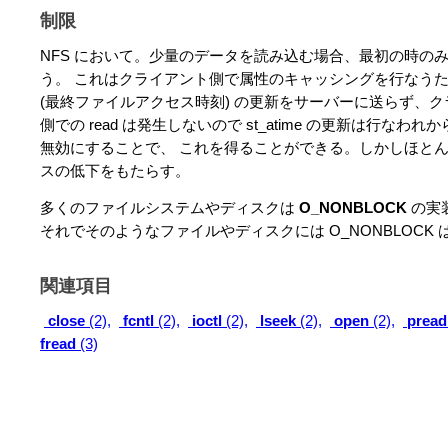
制限
NFS において。少量のデータを読み込む場合、最初の時の
う。 これはクライアント側で属性のキャッシングを行なうためであ
(最終ファイルアクセス時刻) の更新をサーバーに送らず、
側での read は発生しないので st_atime の更新は行な
無効にすることで、 これを得ることができる。しかしほと
スの低下をもたらす。
多くのファイルシステムやディスクは
O_NONBLOCK
の実
それでそのようなファイルやディスクには O_NONBLOCK
関連項目
close
(2),
fcntl
(2),
ioctl
(2),
lseek
(2),
open
(2),
pread
fread
(3)