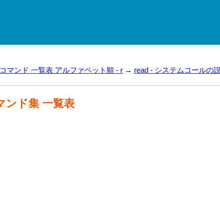
ux コマンド 一覧表 アルファベット順 - r
→
read - システムコールの説
 コマンド集 一覧表