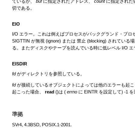
ているが、
buf
に指定されたアドレス、
count
に指定された
切である。
EIO
I/O エラー。これは例えばプロセスがバックグランド・プロセ
SIGTTIN が無視 (ignore) または 禁止 (blocking)
る。またディスクやテープを読んでいる時に低レベル I/O 
EISDIR
fd
がディレクトリを参照している。
fd
が接続しているオブジェクトによっては他のエラーも起こりえ
起こった場合、
read
()は (
errno
に EINTR を設定して) 
準拠
SVr4, 4.3BSD, POSIX.1-2001.