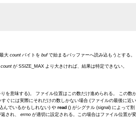
最大
count
バイトを
buf
で始まるバッファーへ読み込もうとする。
。
count
が SSIZE_MAX より大きければ、結果は特定できない。
終りを意味する)。 ファイル位置はこの数だけ進められる。 この数
今すぐには実際にそれだけの数しかない場合 (ファイルの最後に近
から読み込んでいるかもしれない) や
read
() がシグナル (signal) によって割
が返され、
errno
が適切に設定される。この場合はファイル位置が