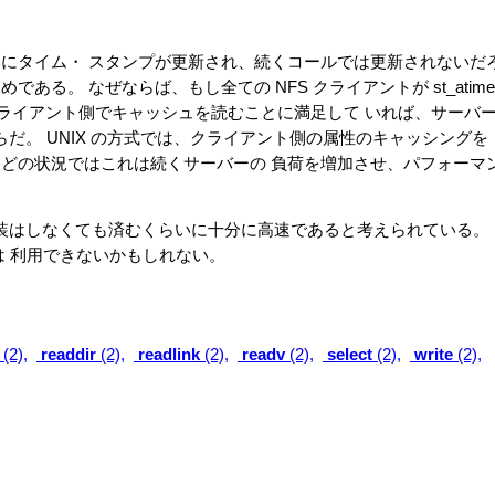
みにタイム・ スタンプが更新され、続くコールでは更新されないだ
る。 なぜならば、もし全ての NFS クライアントが st_atime
クライアント側でキャッシュを読むことに満足して いれば、サーバ
われからだ。 UNIX の方式では、クライアント側の属性のキャッシングを
んどの状況ではこれは続くサーバーの 負荷を増加させ、パフォーマ
装はしなくても済むくらいに十分に高速であると考えられている。
 は 利用できないかもしれない。
(2),
readdir
(2),
readlink
(2),
readv
(2),
select
(2),
write
(2),