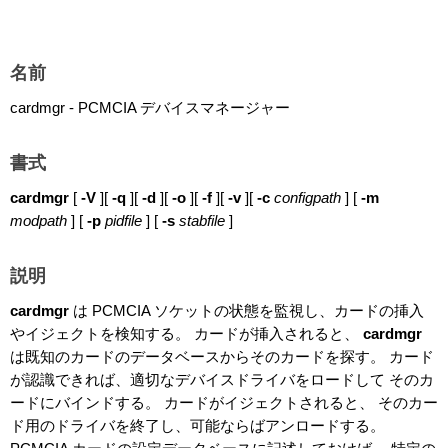
名前
cardmgr - PCMCIA デバイスマネージャー
書式
cardmgr
[
-V
][
-q
][
-d
][
-o
][
-f
][
-v
][
-c
configpath
] [
-m
modpath
] [
-p
pidfile
] [
-s
stabfile
]
説明
cardmgr
は PCMCIA ソケットの状態を監視し、カードの挿入
やイジェクトを検知する。 カードが挿入されると、
cardmgr
は既知のカードのデータベースからそのカードを探す。 カード
が認識できれば、適切なデバイスドライバをロードして そのカ
ードにバインドする。 カードがイジェクトされると、 そのカー
ド用のドライバを終了し、可能ならばアンロードする。