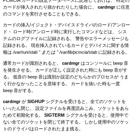
PCMCIA カードの設定データベースに記述しておけば、 特定の
カードが挿入されたり抜かれたりした場合に、
cardmgr
に任意
のコマンドを実行させることもできる。
カードの挿入/イジェクト・デバイスドライバのロード/アンロー
ド・ ロード時/アンロード時に実行したコマンドなどは、 シス
テムのログファイルに記録される。 警告やエラーメッセージも
記録される。 現在挿入されているカードとデバイスに関する情
報は
/var/run/stab " または " /var/lib/pcmcia/stab
に記録される。
通常カードが識別されると、
cardmgr
はコンソールに beep 音
を発生させる。 カードが正しく設定された時にも beep 音がす
る。 低音の beep 音は識別か設定のどちらかのプロセスが うま
く行かなかったことを意味する。 カードを抜いた時も一度
beep 音がする。
cardmgr
が
SIGHUP
シグナルを受けると、全てのソケットを
いったん閉じ、 設定ファイルを再度読みこみ、ソケットをあら
ためて初期化する。
SIGTERM
シグナルを受けると、使用中で
ない全てのソケットを閉じて終了する。 しかし使用中のソケッ
トのドライバはロードされたまま残る。