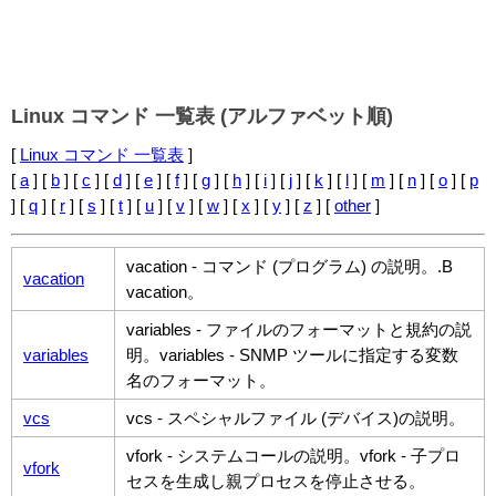
Linux コマンド 一覧表 (アルファベット順)
[
Linux コマンド 一覧表
]
[
a
] [
b
] [
c
] [
d
] [
e
] [
f
] [
g
] [
h
] [
i
] [
j
] [
k
] [
l
] [
m
] [
n
] [
o
] [
p
] [
q
] [
r
] [
s
] [
t
] [
u
] [
v
] [
w
] [
x
] [
y
] [
z
] [
other
]
vacation - コマンド (プログラム) の説明。.B
vacation
vacation。
variables - ファイルのフォーマットと規約の説
variables
明。variables - SNMP ツールに指定する変数
名のフォーマット。
vcs
vcs - スペシャルファイル (デバイス)の説明。
vfork - システムコールの説明。vfork - 子プロ
vfork
セスを生成し親プロセスを停止させる。