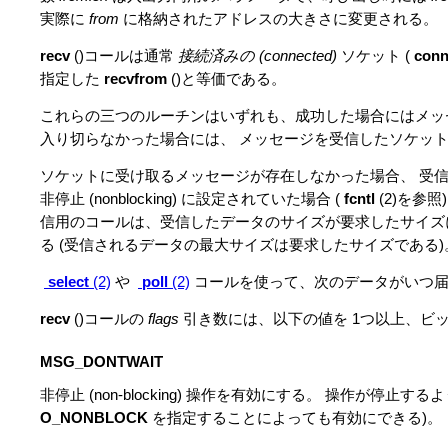
実際に
from
に格納されたアドレスの大きさに変更される。
recv
()コールは通常
接続済みの (connected)
ソケット (
conn
指定した
recvfrom
()と等価である。
これらの三つのルーチンはいずれも、成功した場合にはメッ
入り切らなかった場合には、 メッセージを受信したソケッ
ソケットに受け取るメッセージが存在しなかった場合、 受
非停止 (nonblocking) に設定されていた場合 (
fcntl
(2)を参照
信用のコールは、受信したデータのサイズが要求したサイズ
る (受信されるデータの最大サイズは要求したサイズである)
select
(2)
や
poll
(2)
コールを使って、次のデータがいつ届
recv
()コールの
flags
引き数には、以下の値を 1つ以上、ビ
MSG_DONTWAIT
非停止 (non-blocking) 操作を有効にする。 操作が停止す
O_NONBLOCK
を指定することによっても有効にできる)。