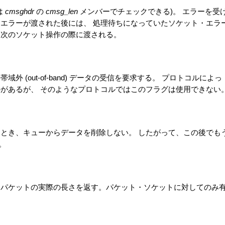
は
cmsghdr
の
cmsg_len
メンバーでチェックできる)。 エラーを受
 エラーが渡された後には、 処理待ちになっていたソケット・エラ
、次のソケット操作の際に渡される。
(out-of-band) データの受信を要求する。 プロトコルによっ
のがあるが、 そのようなプロトコルではこのフラグは使用できない
すとき、キューからデータを削除しない。 したがって、この後でも
。
 パケットの実際の長さを返す。パケット・ソケットに対してのみ