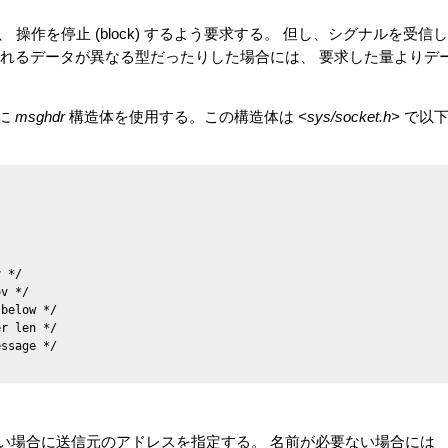
作を停止 (block) するよう要求する。 但し、シグナルを受信し
次に受信されるデータが異なる型だったりした場合には、 要求した量よりデ
めに
msghdr
構造体を使用する。この構造体は
<sys/socket.h>
で以
 */

v */

below */

r len */

ssage */

い場合に送信元のアドレスを指定する。 名前が必要ない場合には