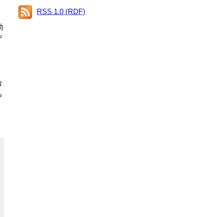
RSS 1.0 (RDF)
助
ザ
合
ち