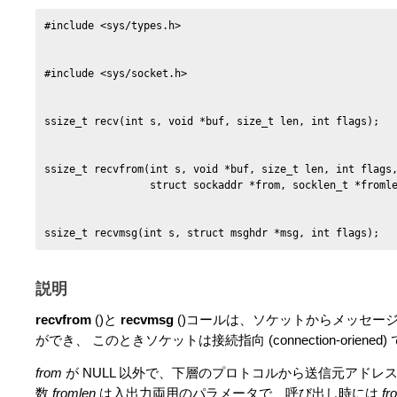
ssize_t recvfrom(int s, void *buf, size_t len, int flags,
ssize_t recvmsg(int s, struct msghdr *msg, int flags);
説明
recvfrom
()と
recvmsg
()コールは、ソケットからメッセー
ができ、 このときソケットは接続指向 (connection-orien
from
が NULL 以外で、下層のプロトコルから送信元アドレ
数
fromlen
は入出力両用のパラメータで、呼び出し時には
fr