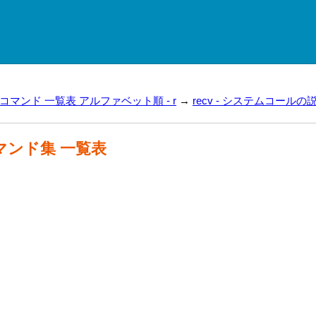
ux コマンド 一覧表 アルファベット順 - r
→
recv - システムコールの説
 コマンド集 一覧表