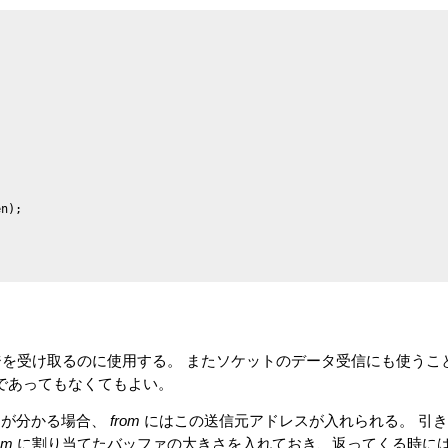


ジを受け取るのに使用する。 またソケットのデータ受信にも使うこ
ed) であってもなくてもよい。
スが分かる場合、
from
にはこの送信元アドレスが入れられる。 引き
om
に割り当てたバッファの大きさを入れておき、返ってくる時に