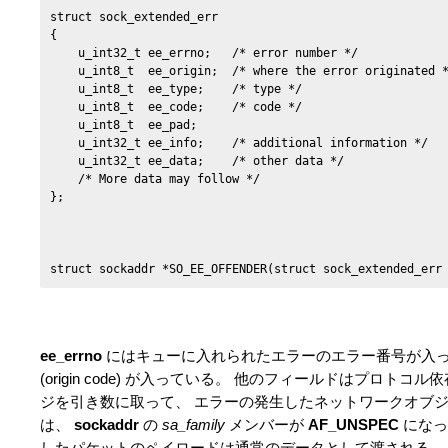
struct sock_extended_err

{

    u_int32_t ee_errno;   /* error number */

    u_int8_t  ee_origin;  /* where the error originated *
    u_int8_t  ee_type;    /* type */

    u_int8_t  ee_code;    /* code */

    u_int8_t  ee_pad;

    u_int32_t ee_info;    /* additional information */

    u_int32_t ee_data;    /* other data */

    /* More data may follow */

};

ee_errno
にはキューに入れられたエラーのエラー番号が入
(origin code) が入っている。 他のフィールドはプロトコ
ジを引き数に取って、 エラーの発生したネットワークオブ
は、
sockaddr
の
sa_family
メンバーが
AF_UNSPEC
になっ
したパケットのペイロードは通常のデータとして渡される。