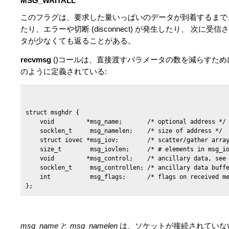
MSG_WAITALL
このフラグは、要求した量いっぱいのデータが到着するまで、 操
たり、エラーや切断 (disconnect) が発生したり、 
タが少なくても返ることがある。
recvmsg
()コールは、直接渡すパラメータの数を減らすた
のように定義されている:
struct msghdr {

    void         *msg_name;       /* optional address */

    socklen_t     msg_namelen;    /* size of address */

    struct iovec *msg_iov;        /* scatter/gather array
    size_t        msg_iovlen;     /* # elements in msg_io
    void         *msg_control;    /* ancillary data, see 
    socklen_t     msg_controllen; /* ancillary data buffe
    int           msg_flags;      /* flags on received me
msg_name
と
msg_namelen
は、ソケットが接続されていな