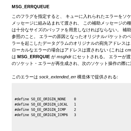
MSG_ERRQUEUE
このフラグを指定すると、 キューに入れられたエラーをソ
メッセージに組み込まれて渡され、 この補助メッセージの種別
は十分なサイズのバッファを用意しなければならない。 補
参照のこと。 エラーの原因となったオリジナルパケットの
ラーを起こしたデータグラムのオリジナルの宛先アドレス
ローカルなエラーの場合はアドレスは渡されない (これは
cm
は
MSG_ERRQUIE
が
msghdr
にセットされる。 エラーが
のソケット・エラーが再生成され、次のソケット操作の際に
このエラーは
sock_extended_err
構造体で提供される:
#define SO_EE_ORIGIN_NONE    0

#define SO_EE_ORIGIN_LOCAL   1

#define SO_EE_ORIGIN_ICMP    2

#define SO_EE_ORIGIN_ICMP6   3
