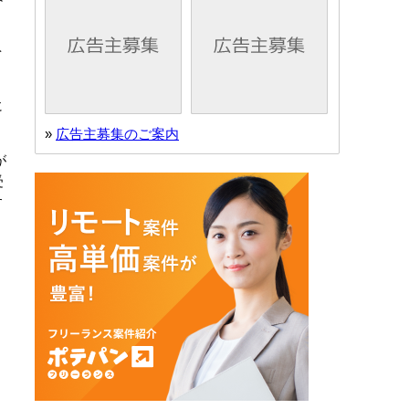
を
に
»
広告主募集のご案内
が
受
す