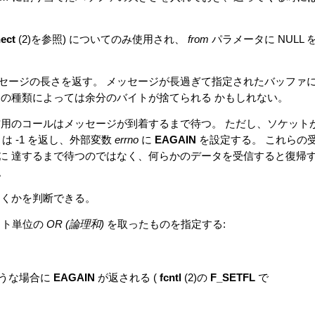
ect
(2)を参照) についてのみ使用され、
from
パラメータに NULL 
セージの長さを返す。 メッセージが長過ぎて指定されたバッファ
トの種類によっては余分のバイトが捨てられる かもしれない。
信用のコールはメッセージが到着するまで待つ。 ただし、ソケット
) は -1 を返し、外部変数
errno
に
EAGAIN
を設定する。 これらの
に 達するまで待つのではなく、何らかのデータを受信すると復帰
。
くかを判断できる。
ット単位の
OR (論理和)
を取ったものを指定する:
るような場合に
EAGAIN
が返される (
fcntl
(2)の
F_SETFL
で