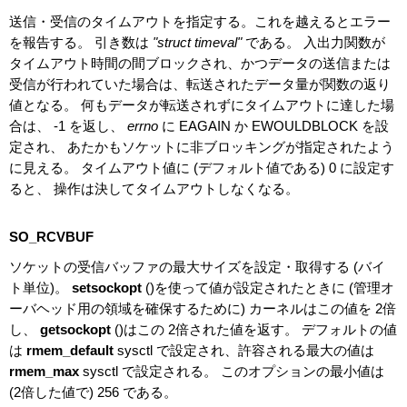
送信・受信のタイムアウトを指定する。これを越えるとエラー
を報告する。 引き数は
"struct timeval"
である。 入出力関数が
タイムアウト時間の間ブロックされ、かつデータの送信または
受信が行われていた場合は、転送されたデータ量が関数の返り
値となる。 何もデータが転送されずにタイムアウトに達した場
合は、 -1 を返し、
errno
に EAGAIN か EWOULDBLOCK を設
定され、 あたかもソケットに非ブロッキングが指定されたよう
に見える。 タイムアウト値に (デフォルト値である) 0 に設定す
ると、 操作は決してタイムアウトしなくなる。
SO_RCVBUF
ソケットの受信バッファの最大サイズを設定・取得する (バイ
ト単位)。
setsockopt
()を使って値が設定されたときに (管理オ
ーバヘッド用の領域を確保するために) カーネルはこの値を 2倍
し、
getsockopt
()はこの 2倍された値を返す。 デフォルトの値
は
rmem_default
sysctl で設定され、許容される最大の値は
rmem_max
sysctl で設定される。 このオプションの最小値は
(2倍した値で) 256 である。