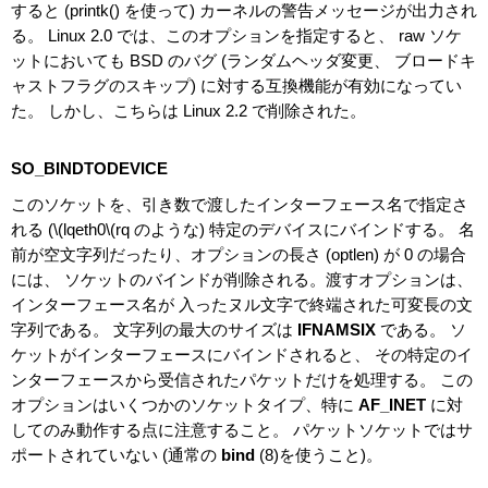
すると (printk() を使って) カーネルの警告メッセージが出力され
る。 Linux 2.0 では、このオプションを指定すると、 raw ソケ
ットにおいても BSD のバグ (ランダムヘッダ変更、 ブロードキ
ャストフラグのスキップ) に対する互換機能が有効になってい
た。 しかし、こちらは Linux 2.2 で削除された。
SO_BINDTODEVICE
このソケットを、引き数で渡したインターフェース名で指定さ
れる (\(lqeth0\(rq のような) 特定のデバイスにバインドする。 名
前が空文字列だったり、オプションの長さ (optlen) が 0 の場合
には、 ソケットのバインドが削除される。渡すオプションは、
インターフェース名が 入ったヌル文字で終端された可変長の文
字列である。 文字列の最大のサイズは
IFNAMSIX
である。 ソ
ケットがインターフェースにバインドされると、 その特定のイ
ンターフェースから受信されたパケットだけを処理する。 この
オプションはいくつかのソケットタイプ、特に
AF_INET
に対
してのみ動作する点に注意すること。 パケットソケットではサ
ポートされていない (通常の
bind
(8)を使うこと)。