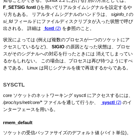
知ることができる。 (Linux 2.2 における) 別の方法としては、
F_SETSIG
fcntl
()を用いてリアルタイムシグナルを設定するや
り方もある。 リアルタイムシグナルのハンドラは、
siginfo_t
の
si_fd
フィールドにファイルディスクリプタが入った状態で呼び
出される。 詳細は
fcntl
(2)
を参照のこと。
状況によっては (例えば複数のプロセスが一つのソケットにア
クセスしているなど)、
SIGIO
の原因となった状態は、プロセ
スがそのシグナルへの対応を行ったときには 消えてしまってい
るかもしれない。 この場合は、プロセスは再び待つようにすべ
きである。 Linux は同じシグナルを後で再送するからである。
SYSCTL
core ソケットのネットワーキング sysctl にアクセスするには、
/proc/sys/net/core/*
ファイルを通して行うか、
sysctl
(2)
のイ
ンターフェースを用いる。
rmem_default
ソケットの受信バッファサイズのデフォルト値 (バイト単位)。