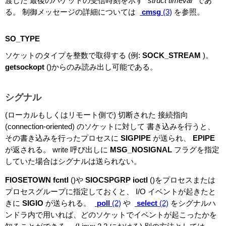
渡した 最後のパケットの受信時刻を示す
"struct timeval"
であ
る。 制御メッセージの詳細については
cmsg
(3)
を参照。
SO_TYPE
ソケットのタイプを整数で取得する (例:
SOCK_STREAM
)。
getsockopt
()からのみ読み出し可能である。
シグナル
(ローカルもしくはリモート側で) 切断された 接続指向
(connection-oriented) のソケットに対して 書き込みを行うと、
その書き込みを行ったプロセスに
SIGPIPE
が送られ、
EPIPE
が返される。 write 呼び出しに
MSG_NOSIGNAL
フラグを指定
していた場合はシグナルは送られない。
FIOSETOWN
fcntl
()や
SIOCSPGRP
ioctl
()をプロセスまたは
プロセスグループに指定しておくと、 I/O イベントが起きたと
きに
SIGIO
が送られる。
poll
(2)
や
select
(2)
をシグナルハ
ンドラ内で用いれば、どのソケットでイベントが起こったかを