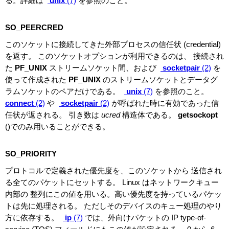
る。詳細は
unix
(7)
を参照のこと。
SO_PEERCRED
このソケットに接続してきた外部プロセスの信任状 (credential)
を返す。 このソケットオプションが利用できるのは、 接続され
た
PF_UNIX
ストリームソケット間、および
socketpair
(2)
を
使って作成された
PF_UNIX
のストリームソケットとデータグ
ラムソケットのペアだけである。
unix
(7)
を参照のこと。
connect
(2)
や
socketpair
(2)
が呼ばれた時に有効であった信
任状が返される。 引き数は
ucred
構造体である。
getsockopt
()でのみ用いることができる。
SO_PRIORITY
プロトコルで定義された優先度を、このソケットから 送信され
る全てのパケットにセットする。 Linux はネットワークキュー
内部の 整列にこの値を用いる。高い優先度を持っているパケッ
トは先に処理される。 ただしそのデバイスのキュー処理のやり
方に依存する。
ip
(7)
では、外向けパケットの IP type-of-