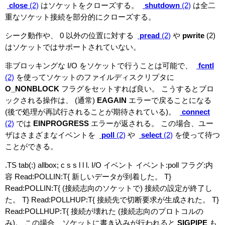
close
(2)
はソケットをクローズする。
shutdown
(2)
は全二
重なソケット接続を部分的にクローズする。
シーク動作や、 0 以外の位置に対する
pread
(2)
や
pwrite
(2)
はソケットではサポートされていない。
非ブロッキングな I/O をソケットで行うことは可能で、
fcntl
(2)
を使ってソケットのファイルディスクリプタに
O_NONBLOCK
フラグをセットすれば良い。 こうするとブロ
ックされる操作は、 (通常)
EAGAIN
エラーで戻ることになる
(後で処理が再試行されることが期待されている)。
connect
(2)
では
EINPROGRESS
エラーが返される。 この場合、ユー
ザはさまざまなイベントを
poll
(2)
や
select
(2)
を使って待つ
ことができる。
.TS tab(:) allbox; c s s l l l. I/O イベント イベント:poll フラグ:内
容 Read:POLLIN:T{ 新しいデータが到着した。 T}
Read:POLLIN:T{ (接続志向のソケットで) 接続の設定が終了し
た。 T} Read:POLLHUP:T{ 接続先で切断要求が生成された。 T}
Read:POLLHUP:T{ 接続が壊れた (接続志向のプロトコルの
み)。 この場合、ソケットに書き込みが行われると
SIGPIPE
も