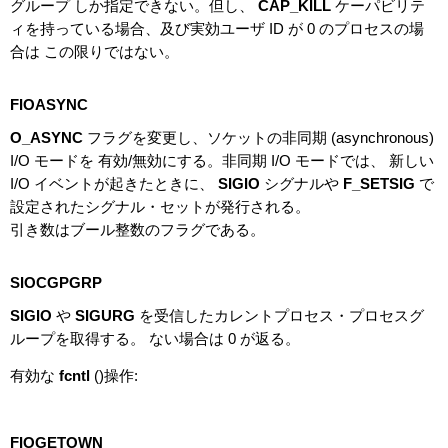
グループ しか指定できない。但し、
CAP_KILL
ケーパビリテ
ィを持っている場合、及び実効ユーザ ID が 0 のプロセスの場
合は この限りではない。
FIOASYNC
O_ASYNC
フラグを変更し、ソケットの非同期 (asynchronous)
I/O モードを 有効/無効にする。非同期 I/O モードでは、 新しい
I/O イベントが起きたときに、
SIGIO
シグナルや
F_SETSIG
で
設定されたシグナル・セットが発行される。
引き数はブール整数のフラグである。
SIOCGPGRP
SIGIO
や
SIGURG
を受信したカレントプロセス・プロセスグ
ループを取得する。 ない場合は 0 が返る。
有効な
fcntl
()操作:
FIOGETOWN