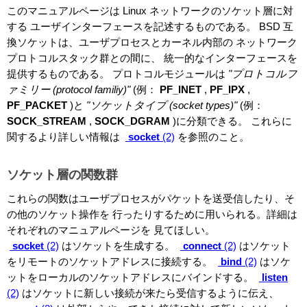
このマニュアルページは Linux ネットワークのソケット層に対
する ユーザインターフェースを記述するものである。 BSD 互
換ソケットは、ユーザプロセスとカーネル内部の ネットワーク
プロトコルスタック群との間に、 統一的なインターフェースを
提供するものである。 プロトコルモジュールは
"プロトコルフ
ァミリー (protocol familiy)"
(例：
PF_INET
,
PF_IPX
,
PF_PACKET
)と
"ソケットタイプ (socket types)"
(例：
SOCK_STREAM
,
SOCK_DGRAM
)に分類できる。 これらに
関するより詳しい情報は
socket
(2)
を参照のこと。
ソケット層の関数群
これらの関数はユーザプロセスがパケットを送受信したり、そ
の他のソケット操作を 行ったりするために用いられる。詳細は
それぞれのマニュアルページを 見てほしい。
socket
(2)
はソケットを生成する。
connect
(2)
はソケット
をリモートのソケットアドレスに接続する。
bind
(2)
はソケ
ットをローカルのソケットアドレスにバインドする。
listen
(2)
はソケットに新しい接続が来たら受信するように伝え、