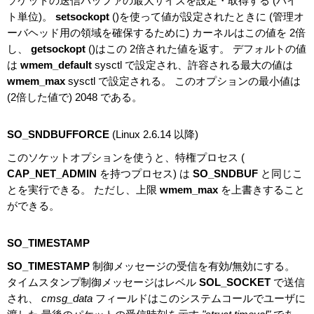
ソケットの送信バッファの最大サイズを設定・取得する (バイ
ト単位)。
setsockopt
()を使って値が設定されたときに (管理オ
ーバヘッド用の領域を確保するために) カーネルはこの値を 2倍
し、
getsockopt
()はこの 2倍された値を返す。 デフォルトの値
は
wmem_default
sysctl で設定され、許容される最大の値は
wmem_max
sysctl で設定される。 このオプションの最小値は
(2倍した値で) 2048 である。
SO_SNDBUFFORCE
(Linux 2.6.14 以降)
このソケットオプションを使うと、特権プロセス (
CAP_NET_ADMIN
を持つプロセス) は
SO_SNDBUF
と同じこ
とを実行できる。 ただし、上限
wmem_max
を上書きすること
ができる。
SO_TIMESTAMP
SO_TIMESTAMP
制御メッセージの受信を有効/無効にする。
タイムスタンプ制御メッセージはレベル
SOL_SOCKET
で送信
され、
cmsg_data
フィールドはこのシステムコールでユーザに