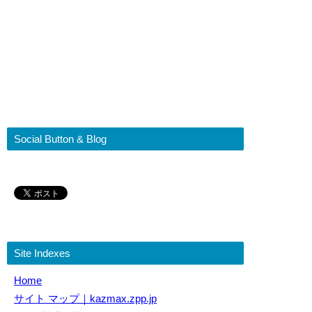
Social Button & Blog
Site Indexes
Home
サイト マップ｜kazmax.zpp.jp