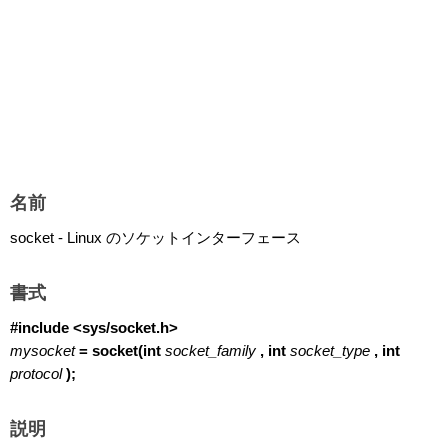
名前
socket - Linux のソケットインターフェース
書式
#include <sys/socket.h>
mysocket
= socket(int
socket_family
, int
socket_type
, int
protocol
);
説明