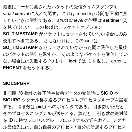
最後にユーザに渡されたパケットの受信タイムスタンプを
struct timeval
に入れて返す。 これは round trip 時間を正確に測
りたいときに便利である。
struct timeval
の説明は
setitimer
(2)
を見てほしい。 この ioctl は、ソケットオプション
SO_TIMESTAMP
がソケットにセットされていない場合にのみ
使用すべきである。 さもなければ、この ioctl は
SO_TIMESTAMP
がセットされていなかった間に受信した最後
のパケットの時刻を返すか、 そのようなパケットを受信してい
ない場合には失敗する (つまり、
ioctl
()は -1 を返し、
errno
に
ENOENT
をセットする)。
SIOCSPGRP
非同期 I/O 操作の終了時や緊急データの受信時に
SIGIO
や
SIGURG
シグナル群を送るプロセスやプロセスグループを設定
する。 引き数は
pid_t
へのポインタである。 引き数が正だと、
そのプロセスにシグナルが送られる。負だと、 引き数の絶対値
を ID に持つプロセスグループにシグナルが送られる。 シグナ
ル受信先には、自分自身のプロセス / 自分の所属するプロセス