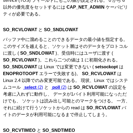
service (TOS) フィールドにもこの値が設定される。 0 から 6
以外の優先度をセットするには
CAP_NET_ADMIN
ケーパビリ
ティが必要である。
SO_RCVLOWAT
と
SO_SNDLOWAT
バッファ中に溜めることのできるデータの最小値を指定する。
このサイズを越えると、ソケット層はそのデータをプロトコル
に渡し (
SO_SNDLOWAT
)、受信時にはユーザに渡す (
SO_RCVLOWAT
)。これら二つの値は 1 に初期化される。
SO_SNDLOWAT
は Linux では変更できない (
setsockopt
は
ENOPROTOOPT
エラーで失敗する)。
SO_RCVLOWAT
は
Linux 2.4 以降でのみ変更可能である。 現状、Linux ではシステ
ムコール
select
(2)
と
poll
(2)
は
SO_RCVLOWAT
の設定を
考慮に入れずに動作し、 データが1バイト利用可能になっただ
けでも、 ソケットは読み出し可能とのマークをつける。 一方、
それに続けて行うソケットからの read は
SO_RCVLOWAT
バ
イトのデータが利用可能になるまで停止してしまう。
SO_RCVTIMEO
と
SO_SNDTIMEO