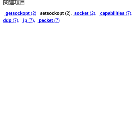
関連項目
getsockopt
(2),
setsockopt
(2),
socket
(2),
capabilities
(7),
ddp
(7),
ip
(7),
packet
(7)