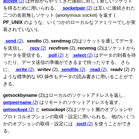
accept
(2)
は外部からやってきた接続に対して新しいソケット
を得るために用いられる。
socketpair
(2)
は互いに接続された
二つの名前無しソケット (anonymous socket) を返す (
PF_UNIX
のような、いくつかのローカルなファミリーでしか実
装されていない)。
send
(2),
sendto
(2),
sendmsg
(2)はソケットを通してデータ
を送信し、
recv
(2)
recvfrom
(2),
recvmsg
(2)はソケットから
データを受信する。
poll
(2)
と
select
(2)
はデータの到着を待
ったり、データ送信の準備ができるまで待ったりする。 さら
に、
write
(2),
writev
(2),
sendfile
(2),
read
(2),
readv
(2)
の
ような標準的な I/O 操作もデータの読み書きに用いることがで
きる。
getsockbyname
(2)はローカルのソケットアドレスを返し、
getpeername
(2)
はリモートのソケットアドレスを返す。
getsockopt
(2)
と
setsockopt
(2)はソケット層のオプションや
プロトコルオプションの取得・設定に用いられる。 他のいくつ
かのオプションの取得・設定には
ioctl
(2)
を使うことができ
る。