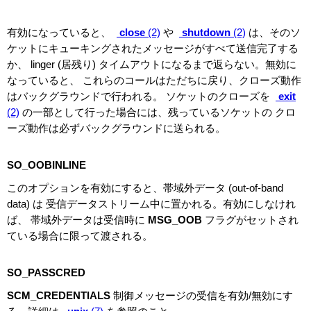
有効になっていると、
close
(2)
や
shutdown
(2)
は、そのソ
ケットにキューキングされたメッセージがすべて送信完了する
か、 linger (居残り) タイムアウトになるまで返らない。無効に
なっていると、 これらのコールはただちに戻り、クローズ動作
はバックグラウンドで行われる。 ソケットのクローズを
exit
(2)
の一部として行った場合には、残っているソケットの クロ
ーズ動作は必ずバックグラウンドに送られる。
SO_OOBINLINE
このオプションを有効にすると、帯域外データ (out-of-band
data) は 受信データストリーム中に置かれる。有効にしなけれ
ば、 帯域外データは受信時に
MSG_OOB
フラグがセットされ
ている場合に限って渡される。
SO_PASSCRED
SCM_CREDENTIALS
制御メッセージの受信を有効/無効にす