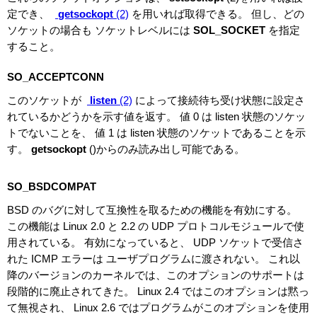
定でき、
getsockopt
(2)
を用いれば取得できる。 但し、どの
ソケットの場合も ソケットレベルには
SOL_SOCKET
を指定
すること。
SO_ACCEPTCONN
このソケットが
listen
(2)
によって接続待ち受け状態に設定さ
れているかどうかを示す値を返す。 値 0 は listen 状態のソケッ
トでないことを、 値 1 は listen 状態のソケットであることを示
す。
getsockopt
()からのみ読み出し可能である。
SO_BSDCOMPAT
BSD のバグに対して互換性を取るための機能を有効にする。
この機能は Linux 2.0 と 2.2 の UDP プロトコルモジュールで使
用されている。 有効になっていると、 UDP ソケットで受信さ
れた ICMP エラーは ユーザプログラムに渡されない。 これ以
降のバージョンのカーネルでは、このオプションのサポートは
段階的に廃止されてきた。 Linux 2.4 ではこのオプションは黙っ
て無視され、 Linux 2.6 ではプログラムがこのオプションを使用