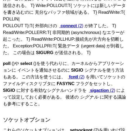
送信される。 T} Write:POLLOUT:T{ ソケットには新しいデータ
を書き込むのに 充分なバッファ領域がある。 T} Read/Write:T{
POLLIN|
POLLOUT T}:T{ 外部向けの
connect
(2)
が終了した。 T}
Read/Write:POLLERR:T{ 非同期的 (asynchronous) なエラーが
起こった。 T} Read/Write:POLLHUP:接続先が片方向を切断し
た。 Exception:POLLPRI:T{ 緊急データ (urgent data) が到着し
た。 この場合は
SIGURG
が送信される。 T}
poll
()や
select
()を使う代わりに、カーネルからアプリケーシ
ョンに イベントを通知させるのに
SIGIO
シグナルを使う方法
もある。 この方法を使うには、
fcntl
(2)
を用いてソケットの
ファイルディスクリプタに
FASYNC
フラグをセットし、
SIGIO
に対する有効なシグナルハンドラを
sigaction
(2)
によ
って設定しておく必要がある。 後述の
シグナル
に関する議論
も参考にすること。
ソケットオプション
これらのソケットオプションは、
setsockopt
(2)を用いれば設