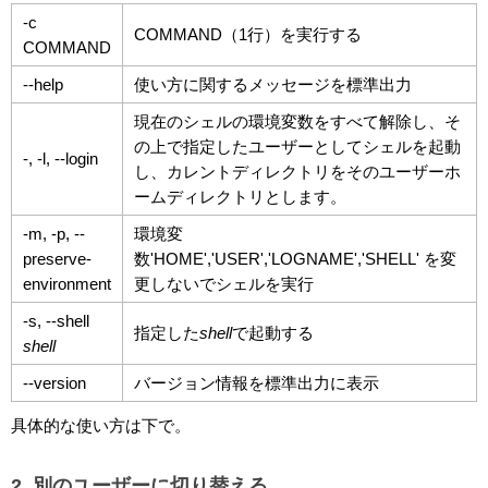
-c
COMMAND（1行）を実行する
COMMAND
--help
使い方に関するメッセージを標準出力
現在のシェルの環境変数をすべて解除し、そ
の上で指定したユーザーとしてシェルを起動
-, -l, --login
し、カレントディレクトリをそのユーザーホ
ームディレクトリとします。
-m, -p, --
環境変
preserve-
数'HOME','USER','LOGNAME','SHELL' を変
environment
更しないでシェルを実行
-s, --shell
指定した
shell
で起動する
shell
--version
バージョン情報を標準出力に表示
具体的な使い方は下で。
2. 別のユーザーに切り替える