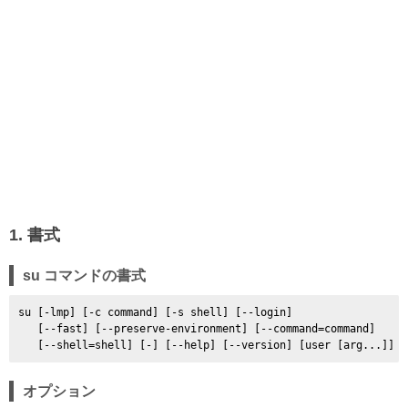
1. 書式
su コマンドの書式
su [-lmp] [-c command] [-s shell] [--login]

   [--fast] [--preserve-environment] [--command=command]

オプション